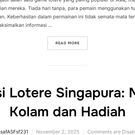
ian mereka. Tiada hari tanpa, para pemain menggunakan tu
. Keberhasilan dalam permainan ini tidak semata-mata ten
aksimalkan informasi …
“KEBERHASILAN: KISAH 
READ MORE
 Lotere Singapura: 
Kolam dan Hadiah
Posted
y
safASFsf231
November 2, 2025
Comments are Disab