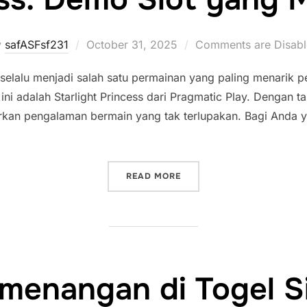
Posted
y
safASFsf231
October 31, 2025
Comments are Disab
on
 selalu menjadi salah satu permainan yang paling menarik p
ni adalah Starlight Princess dari Pragmatic Play. Dengan 
awarkan pengalaman bermain yang tak terlupakan. Bagi Anda
“JELAJAHI DUNIA SLOT D
READ MORE
emenangan di Togel S