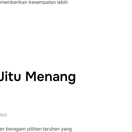
i memberikan kesempatan lebih
TU UNTUK PEMAIN AWAL”
 Jitu Menang
led
gan beragam pilihan taruhan yang