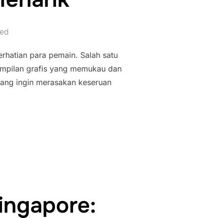
led
erhatian para pemain. Salah satu
tampilan grafis yang memukau dan
 yang ingin merasakan keseruan
ENGAN STARLIGHT PRINCESS: DEMO SLOT YANG MENARIK”
ingapore: