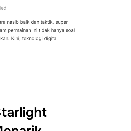
led
ra nasib baik dan taktik, super
am permainan ini tidak hanya soal
n. Kini, teknologi digital
: KREATIVITAS DAN TREN YANG DIKETAHUI DIKETAHUI”
tarlight
Menarik