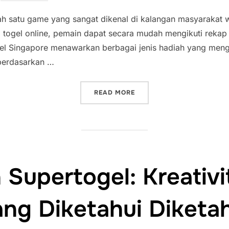
on
lah satu game yang sangat dikenal di kalangan masyarakat
 togel online, pemain dapat secara mudah mengikuti rekap
gel Singapore menawarkan berbagai jenis hadiah yang meng
 berdasarkan …
“SEGMENTASI LOTERE SIN
READ MORE
Supertogel: Kreativi
ng Diketahui Diketa