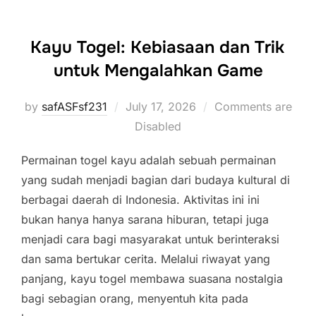
Kayu Togel: Kebiasaan dan Trik
untuk Mengalahkan Game
Posted
by
safASFsf231
July 17, 2026
Comments are
on
Disabled
Permainan togel kayu adalah sebuah permainan
yang sudah menjadi bagian dari budaya kultural di
berbagai daerah di Indonesia. Aktivitas ini ini
bukan hanya hanya sarana hiburan, tetapi juga
menjadi cara bagi masyarakat untuk berinteraksi
dan sama bertukar cerita. Melalui riwayat yang
panjang, kayu togel membawa suasana nostalgia
bagi sebagian orang, menyentuh kita pada