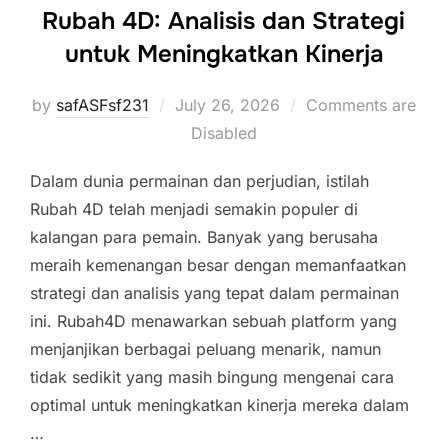
Rubah 4D: Analisis dan Strategi
untuk Meningkatkan Kinerja
Posted
by
safASFsf231
July 26, 2026
Comments are
on
Disabled
Dalam dunia permainan dan perjudian, istilah
Rubah 4D telah menjadi semakin populer di
kalangan para pemain. Banyak yang berusaha
meraih kemenangan besar dengan memanfaatkan
strategi dan analisis yang tepat dalam permainan
ini. Rubah4D menawarkan sebuah platform yang
menjanjikan berbagai peluang menarik, namun
tidak sedikit yang masih bingung mengenai cara
optimal untuk meningkatkan kinerja mereka dalam
…