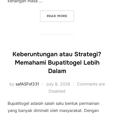
kenangan masa …
“KAYU TOGEL: KEBIASAAN
READ MORE
Keberuntungan atau Strategi?
Memahami Bupatitogel Lebih
Dalam
Posted
by
safASFsf231
July 8, 2026
Comments are
on
Disabled
Bupatitogel adalah salah satu bentuk permainan
yang banyak diminati oleh masyarakat. Dengan