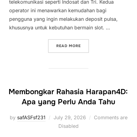
telekomunikasi seperti Indosat dan Tri. Kedua
operator ini menawarkan kemudahan bagi
pengguna yang ingin melakukan deposit pulsa,
khususnya untuk kebutuhan bermain slot. …
“CARA EFEKTIF DEPOSIT P
READ MORE
Membongkar Rahasia Harapan4D:
Apa yang Perlu Anda Tahu
Posted
by
safASFsf231
July 29, 2026
Comments are
on
Disabled