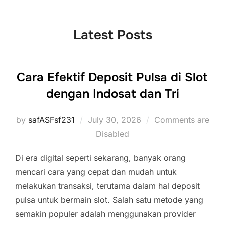
to
content
Latest Posts
Cara Efektif Deposit Pulsa di Slot
dengan Indosat dan Tri
Posted
by
safASFsf231
July 30, 2026
Comments are
on
Disabled
Di era digital seperti sekarang, banyak orang
mencari cara yang cepat dan mudah untuk
melakukan transaksi, terutama dalam hal deposit
pulsa untuk bermain slot. Salah satu metode yang
semakin populer adalah menggunakan provider