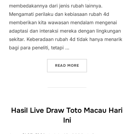
membedakannya dari jenis rubah lainnya.
Mengamati perilaku dan kebiasaan rubah 4d
memberikan kita wawasan mendalam mengenai
adaptasi dan interaksi mereka dengan lingkungan
sekitar. Keberadaan rubah 4d tidak hanya menarik
bagi para peneliti, tetapi …
“MENGUNGKAP KARAKTER 
READ MORE
Hasil Live Draw Toto Macau Hari
Ini