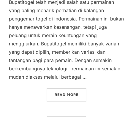
Bupatitogel telah menjadi salah satu permainan
yang paling menarik perhatian di kalangan
penggemar togel di Indonesia. Permainan ini bukan
hanya menawarkan kesenangan, tetapi juga
peluang untuk meraih keuntungan yang
menggiurkan. Bupatitogel memiliki banyak varian
yang dapat dipilih, memberikan variasi dan
tantangan bagi para pemain. Dengan semakin
berkembangnya teknologi, permainan ini semakin
mudah diakses melalui berbagai …
“MENGENAL VARIAN PERM
READ MORE