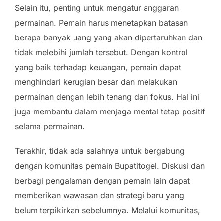
Selain itu, penting untuk mengatur anggaran
permainan. Pemain harus menetapkan batasan
berapa banyak uang yang akan dipertaruhkan dan
tidak melebihi jumlah tersebut. Dengan kontrol
yang baik terhadap keuangan, pemain dapat
menghindari kerugian besar dan melakukan
permainan dengan lebih tenang dan fokus. Hal ini
juga membantu dalam menjaga mental tetap positif
selama permainan.
Terakhir, tidak ada salahnya untuk bergabung
dengan komunitas pemain Bupatitogel. Diskusi dan
berbagi pengalaman dengan pemain lain dapat
memberikan wawasan dan strategi baru yang
belum terpikirkan sebelumnya. Melalui komunitas,