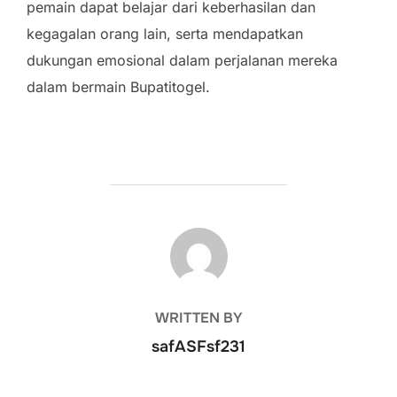
pemain dapat belajar dari keberhasilan dan
kegagalan orang lain, serta mendapatkan
dukungan emosional dalam perjalanan mereka
dalam bermain Bupatitogel.
POST AUTHOR
WRITTEN BY
safASFsf231