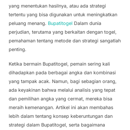
yang menentukan hasilnya, atau ada strategi
tertentu yang bisa digunakan untuk meningkatkan
peluang menang.
Bupatitogel
Dalam dunia
perjudian, terutama yang berkaitan dengan togel,
pemahaman tentang metode dan strategi sangatlah
penting.
Ketika bermain Bupatitogel, pemain sering kali
dihadapkan pada berbagai angka dan kombinasi
yang tampak acak. Namun, bagi sebagian orang,
ada keyakinan bahwa melalui analisis yang tepat
dan pemilihan angka yang cermat, mereka bisa
meraih kemenangan. Artikel ini akan membahas
lebih dalam tentang konsep keberuntungan dan
strategi dalam Bupatitogel, serta bagaimana