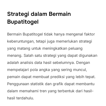
Strategi dalam Bermain
Bupatitogel
Bermain Bupatitogel tidak hanya mengenal faktor
keberuntungan, tetapi juga memerlukan strategi
yang matang untuk meningkatkan peluang
menang. Salah satu strategi yang dapat digunakan
adalah analisis data hasil sebelumnya. Dengan
mempelajari pola angka yang sering muncul,
pemain dapat membuat prediksi yang lebih tepat.
Penggunaan statistik dan grafik dapat membantu
dalam memahami tren yang terbentuk dari hasil-
hasil terdahulu.