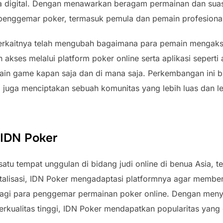
a digital. Dengan menawarkan beragam permainan dan sua
 penggemar poker, termasuk pemula dan pemain profesional
i terkaitnya telah mengubah bagaimana para pemain mengak
n akses melalui platform poker online serta aplikasi sepert
main game kapan saja dan di mana saja. Perkembangan ini 
i juga menciptakan sebuah komunitas yang lebih luas dan leb
 IDN Poker
satu tempat unggulan di bidang judi online di benua Asia, t
talisasi, IDN Poker mengadaptasi platformnya agar member
agi para penggemar permainan poker online. Dengan meny
erkualitas tinggi, IDN Poker mendapatkan popularitas yang