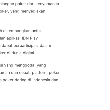
ualangan poker dari kenyamanan
 poker, yang menyediakan
lah dikembangkan untuk
n aplikasi IDN Play
 dapat berpartisipasi dalam
r di dunia digital.
mosi yang menggoda, yang
aman dan cepat, platform poker
s poker daring di Indonesia dan
.