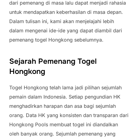
dari pemenang di masa lalu dapat menjadi rahasia
untuk mendapatkan keberhasilan di masa depan.
Dalam tulisan ini, kami akan menjelajahi lebih
dalam mengenai ide-ide yang dapat diambil dari
pemenang togel Hongkong sebelumnya.
Sejarah Pemenang Togel
Hongkong
Togel Hongkong telah lama jadi pilihan sejumlah
pemain dalam Indonesia. Setiap pengundian HK
menghadirkan harapan dan asa bagi sejumlah
orang. Data HK yang konsisten dan transparan dari
Hongkong Pools membuat togel ini diandalkan
oleh banyak orang. Sejumlah pemenang yang