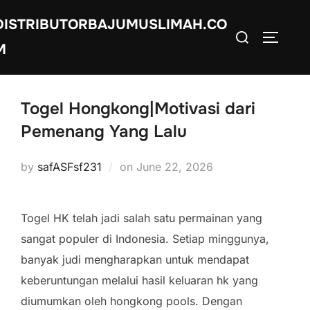
Skip
DISTRIBUTORBAJUMUSLIMAH.CO
to
Search
TOGGLE
M
content
for:
Togel Hongkong|Motivasi dari
Pemenang Yang Lalu
Posted
by
safASFsf231
on
June 22, 2026
on
Togel HK telah jadi salah satu permainan yang
sangat populer di Indonesia. Setiap minggunya,
banyak judi mengharapkan untuk mendapat
keberuntungan melalui hasil keluaran hk yang
diumumkan oleh hongkong pools. Dengan