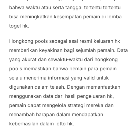
bahwa waktu atau serta tanggal tertentu tertentu
bisa meningkatkan kesempatan pemain di lomba
togel hk.
Hongkong pools sebagai asal resmi keluaran hk
memberikan keyakinan bagi sejumlah pemain. Data
yang akurat dan sewaktu-waktu dari hongkong
pools memastikan bahwa pemain para pemain
selalu menerima informasi yang valid untuk
digunakan dalam telaah. Dengan memanfaatkan
menggunakan data dari hasil pengeluaran hk,
pemain dapat mengelola strategi mereka dan
menambah harapan dalam mendapatkan
keberhasilan dalam lotto hk.