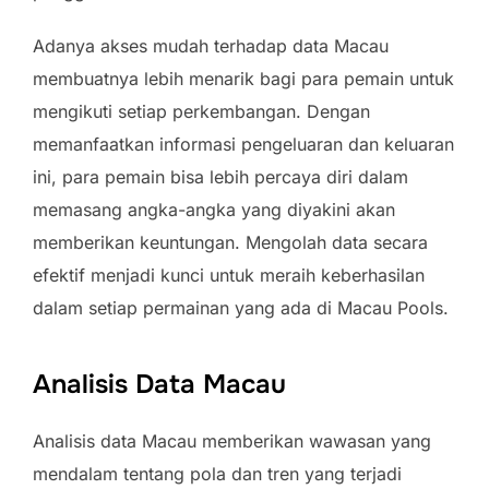
Adanya akses mudah terhadap data Macau
membuatnya lebih menarik bagi para pemain untuk
mengikuti setiap perkembangan. Dengan
memanfaatkan informasi pengeluaran dan keluaran
ini, para pemain bisa lebih percaya diri dalam
memasang angka-angka yang diyakini akan
memberikan keuntungan. Mengolah data secara
efektif menjadi kunci untuk meraih keberhasilan
dalam setiap permainan yang ada di Macau Pools.
Analisis Data Macau
Analisis data Macau memberikan wawasan yang
mendalam tentang pola dan tren yang terjadi