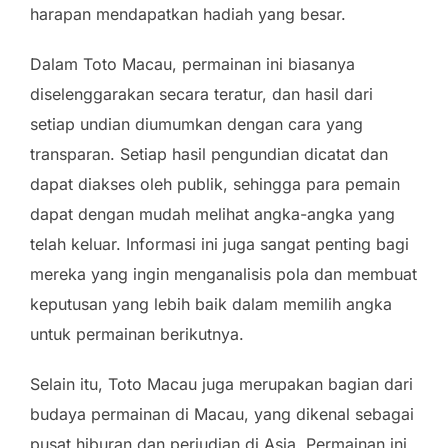
harapan mendapatkan hadiah yang besar.
Dalam Toto Macau, permainan ini biasanya
diselenggarakan secara teratur, dan hasil dari
setiap undian diumumkan dengan cara yang
transparan. Setiap hasil pengundian dicatat dan
dapat diakses oleh publik, sehingga para pemain
dapat dengan mudah melihat angka-angka yang
telah keluar. Informasi ini juga sangat penting bagi
mereka yang ingin menganalisis pola dan membuat
keputusan yang lebih baik dalam memilih angka
untuk permainan berikutnya.
Selain itu, Toto Macau juga merupakan bagian dari
budaya permainan di Macau, yang dikenal sebagai
pusat hiburan dan perjudian di Asia. Permainan ini