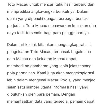
Toto Macau untuk mencari tahu hasil terbaru dan
memprediksi angka-angka berikutnya. Dalam
dunia yang dipenuhi dengan berbagai bentuk
perjudian, Toto Macau menawarkan keunikan dan
daya tarik tersendiri bagi para penggemarnya.
Dalam artikel ini, kita akan mengungkap rahasia
pengeluaran Toto Macau, termasuk bagaimana
data Macau dan keluaran Macau dapat
memberikan gambaran yang lebih jelas tentang
pola permainan. Kami juga akan mengeksplorasi
lebih dalam mengenai Macau Pools, yang menjadi
salah satu sumber utama informasi hasil yang
dibutuhkan oleh para pemain. Dengan
memanfaatkan data yang tersedia, pemain dapat