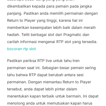
dikembalikan kepada para pemain pada jangka
panjang. Pastikan anda memilih permainan dengan
Return to Player yang tinggi, karena hal ini
memberikan kesempatan lebih baik dalam meraih
hadiah. Teliti berbagai slot dari Pragmatic dan
carilah informasi mengenai RTP slot yang tersedia.
bocoran rtp slot
Pastikan periksa RTP live untuk tahu tren
permainan saat ini. Sebagian besar pemain sering
tahu bahwa RTP dapat berubah antara sesi
permainan. Dengan memantau Return to Player
tersebut, anda dapat lebih pintar dalam
menentukan kapan terbaik untuk bermain. Ini dapat
menolong anda untuk memutuskan kapan harus