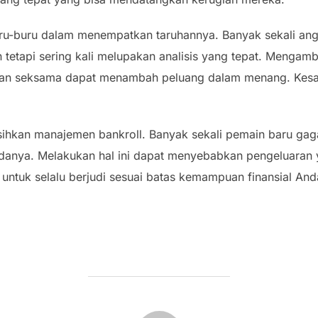
buru-buru dalam menempatkan taruhannya. Banyak sekali an
tetapi sering kali melupakan analisis yang tepat. Mengamb
engan seksama dapat menambah peluang dalam menang. Kes
nyisihkan manajemen bankroll. Banyak sekali pemain baru g
danya. Melakukan hal ini dapat menyebabkan pengeluaran 
untuk selalu berjudi sesuai batas kemampuan finansial And