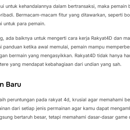
kui untuk kehandalannya dalam bertransaksi, maka pemain 
ribadi. Bermacam-macam fitur yang ditawarkan, seperti b
i untuk para pemain.
g, ada baiknya untuk mengerti cara kerja Rakyat4D dan 
i panduan ketika awal memulai, pemain mampu memperbes
an bermain yang mengasyikkan. Rakyat4D tidak hanya han
otere yang mendapat kebahagiaan dari undian yang sah.
n Baru
aih peruntungan pada rakyat 4d, krusial agar memahami b
nan dari setiap jenis permainan agar kamu dapat mengambi
gsung bertaruh besar, tetapi memahami dasar-dasar game