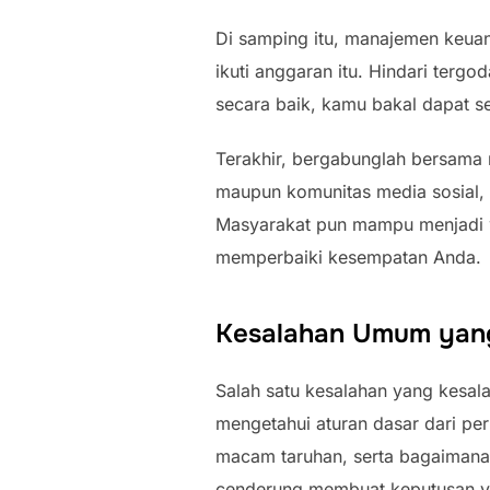
Di samping itu, manajemen keua
ikuti anggaran itu. Hindari ter
secara baik, kamu bakal dapat s
Terakhir, bergabunglah bersama 
maupun komunitas media sosial,
Masyarakat pun mampu menjadi w
memperbaiki kesempatan Anda.
Kesalahan Umum yang 
Salah satu kesalahan yang kesal
mengetahui aturan dasar dari p
macam taruhan, serta bagaiman
cenderung membuat keputusan ya