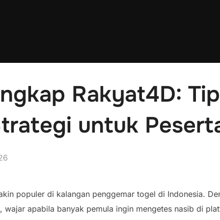
ngkap Rakyat4D: Tips
Strategi untuk Peser
026
kin populer di kalangan penggemar togel di Indonesia. De
 wajar apabila banyak pemula ingin mengetes nasib di platf