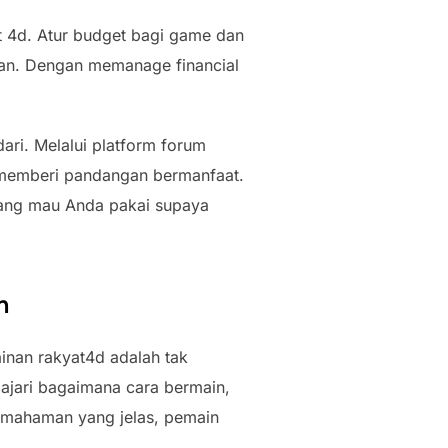
 4d. Atur budget bagi game dan
ian. Dengan memanage financial
ri. Melalui platform forum
 memberi pandangan bermanfaat.
yang mau Anda pakai supaya
n
inan rakyat4d adalah tak
ajari bagaimana cara bermain,
emahaman yang jelas, pemain