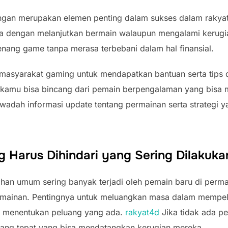
ngan merupakan elemen penting dalam sukses dalam rakyat
goda dengan melanjutkan bermain walaupun mengalami kerug
enang game tanpa merasa terbebani dalam hal finansial.
masyarakat gaming untuk mendapatkan bantuan serta tips da
 kamu bisa bincang dari pemain berpengalaman yang bisa
adah informasi update tentang permainan serta strategi 
Harus Dihindari yang Sering Dilakuka
ahan umum sering banyak terjadi oleh pemain baru di perma
ermainan. Pentingnya untuk meluangkan masa dalam mempel
a menentukan peluang yang ada.
rakyat4d
Jika tidak ada p
ng tepat yang bisa mendatangkan kerugian mereka.