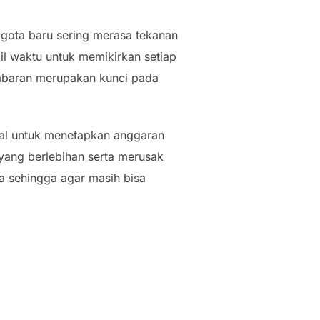
ggota baru sering merasa tekanan
il waktu untuk memikirkan setiap
abaran merupakan kunci pada
agal untuk menetapkan anggaran
yang berlebihan serta merusak
a sehingga agar masih bisa