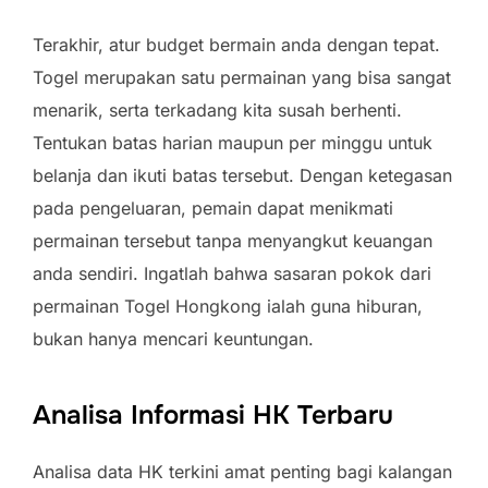
Terakhir, atur budget bermain anda dengan tepat.
Togel merupakan satu permainan yang bisa sangat
menarik, serta terkadang kita susah berhenti.
Tentukan batas harian maupun per minggu untuk
belanja dan ikuti batas tersebut. Dengan ketegasan
pada pengeluaran, pemain dapat menikmati
permainan tersebut tanpa menyangkut keuangan
anda sendiri. Ingatlah bahwa sasaran pokok dari
permainan Togel Hongkong ialah guna hiburan,
bukan hanya mencari keuntungan.
Analisa Informasi HK Terbaru
Analisa data HK terkini amat penting bagi kalangan