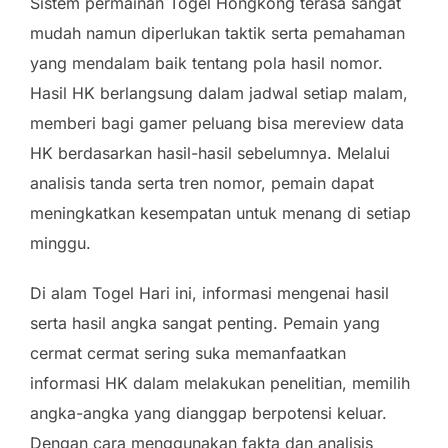
Sistem permainan Togel Hongkong terasa sangat
mudah namun diperlukan taktik serta pemahaman
yang mendalam baik tentang pola hasil nomor.
Hasil HK berlangsung dalam jadwal setiap malam,
memberi bagi gamer peluang bisa mereview data
HK berdasarkan hasil-hasil sebelumnya. Melalui
analisis tanda serta tren nomor, pemain dapat
meningkatkan kesempatan untuk menang di setiap
minggu.
Di alam Togel Hari ini, informasi mengenai hasil
serta hasil angka sangat penting. Pemain yang
cermat cermat sering suka memanfaatkan
informasi HK dalam melakukan penelitian, memilih
angka-angka yang dianggap berpotensi keluar.
Dengan cara menggunakan fakta dan analisis