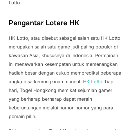
Lotto .
Pengantar Lotere HK
HK Lotto, atau disebut sebagai salah satu HK Lotto
merupakan salah satu game judi paling populer di
kawasan Asia, khususnya di Indonesia. Permainan
ini menawarkan kesempatan untuk memenangkan
hadiah besar dengan cukup memprediksi beberapa
angka bisa kemungkinan muncul.
HK Lotto
Tiap
hari, Togel Hongkong memikat sejumlah gamer
yang berharap berharap dapat meraih
keberuntungan melalui nomor-nomor yang para
pemain pilih.