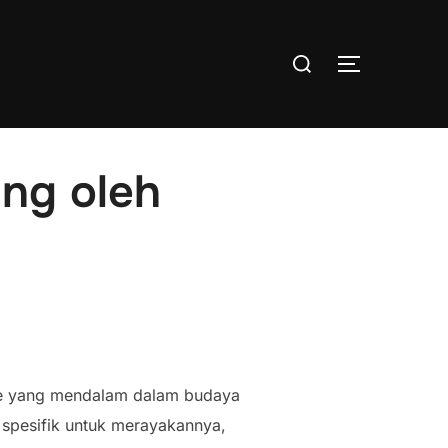
Search
TOGGLE S
for:
ang oleh
tage yang mendalam dalam budaya
 spesifik untuk merayakannya,