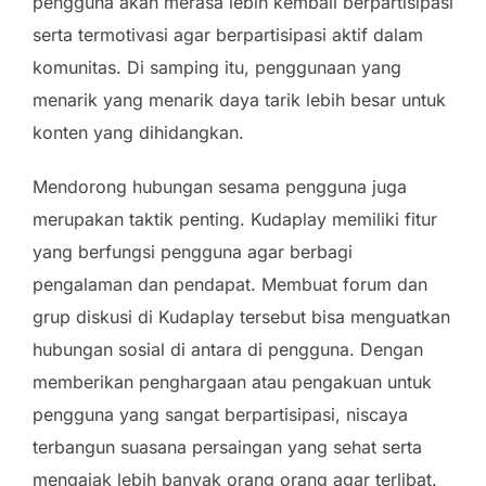
pengguna akan merasa lebih kembali berpartisipasi
serta termotivasi agar berpartisipasi aktif dalam
komunitas. Di samping itu, penggunaan yang
menarik yang menarik daya tarik lebih besar untuk
konten yang dihidangkan.
Mendorong hubungan sesama pengguna juga
merupakan taktik penting. Kudaplay memiliki fitur
yang berfungsi pengguna agar berbagi
pengalaman dan pendapat. Membuat forum dan
grup diskusi di Kudaplay tersebut bisa menguatkan
hubungan sosial di antara di pengguna. Dengan
memberikan penghargaan atau pengakuan untuk
pengguna yang sangat berpartisipasi, niscaya
terbangun suasana persaingan yang sehat serta
mengajak lebih banyak orang orang agar terlibat.