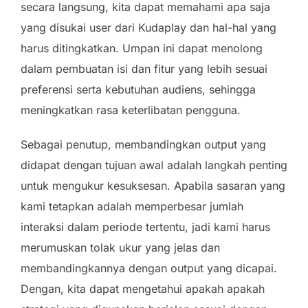
secara langsung, kita dapat memahami apa saja
yang disukai user dari Kudaplay dan hal-hal yang
harus ditingkatkan. Umpan ini dapat menolong
dalam pembuatan isi dan fitur yang lebih sesuai
preferensi serta kebutuhan audiens, sehingga
meningkatkan rasa keterlibatan pengguna.
Sebagai penutup, membandingkan output yang
didapat dengan tujuan awal adalah langkah penting
untuk mengukur kesuksesan. Apabila sasaran yang
kami tetapkan adalah memperbesar jumlah
interaksi dalam periode tertentu, jadi kami harus
merumuskan tolak ukur yang jelas dan
membandingkannya dengan output yang dicapai.
Dengan, kita dapat mengetahui apakah apakah