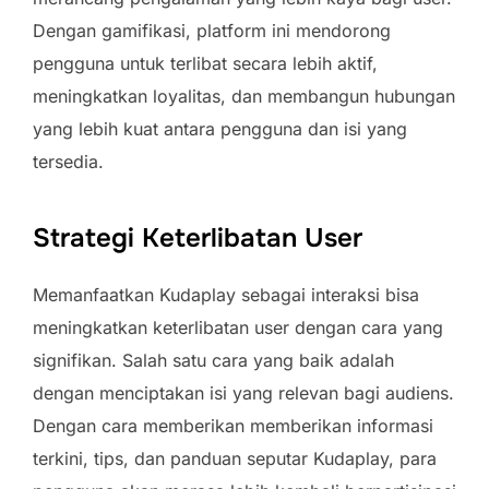
Dengan gamifikasi, platform ini mendorong
pengguna untuk terlibat secara lebih aktif,
meningkatkan loyalitas, dan membangun hubungan
yang lebih kuat antara pengguna dan isi yang
tersedia.
Strategi Keterlibatan User
Memanfaatkan Kudaplay sebagai interaksi bisa
meningkatkan keterlibatan user dengan cara yang
signifikan. Salah satu cara yang baik adalah
dengan menciptakan isi yang relevan bagi audiens.
Dengan cara memberikan memberikan informasi
terkini, tips, dan panduan seputar Kudaplay, para