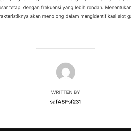
esar tetapi dengan frekuensi yang lebih rendah. Menentuka
teristiknya akan menolong dalam mengidentifikasi slot ga
POST AUTHOR
WRITTEN BY
safASFsf231