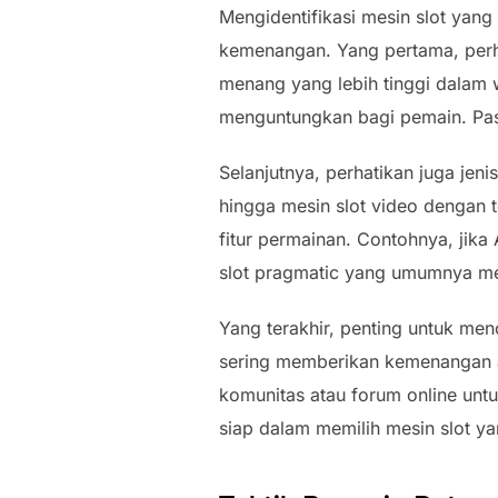
Mengidentifikasi mesin slot yan
kemenangan. Yang pertama, perha
menang yang lebih tinggi dalam 
menguntungkan bagi pemain. Past
Selanjutnya, perhatikan juga jeni
hingga mesin slot video dengan t
fitur permainan. Contohnya, jik
slot pragmatic yang umumnya m
Yang terakhir, penting untuk me
sering memberikan kemenangan a
komunitas atau forum online untu
siap dalam memilih mesin slot 