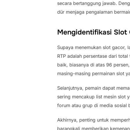
secara bertanggung jawab. Deng
dür menjaga pengalaman bermain
Mengidentifikasi Slot
Supaya menemukan slot gacor, la
RTP adalah persentase dari tota
baik, biasanya di atas 96 perse
masing-masing permainan slot y
Selanjutnya, pemain dapat meman
sering mencakup list mesin slot 
forum atau grup di media sosial 
Akhirnya, penting untuk memperhat
barangkali memberikan kemenanga