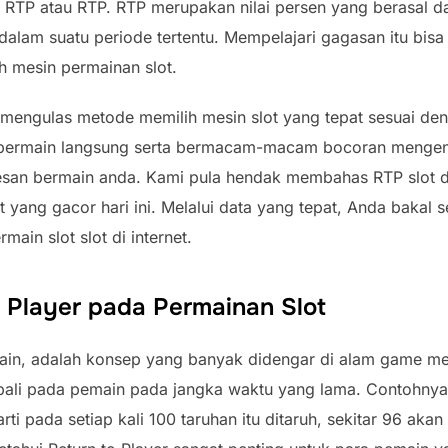
 RTP atau RTP. RTP merupakan nilai persen yang berasal da
dalam suatu periode tertentu. Mempelajari gagasan itu bi
ih mesin permainan slot.
ak mengulas metode memilih mesin slot yang tepat sesuai d
bermain langsung serta bermacam-macam bocoran mengenai
an bermain anda. Kami pula hendak membahas RTP slot da
yang gacor hari ini. Melalui data yang tepat, Anda baka
in slot slot di internet.
 Player pada Permainan Slot
ain, adalah konsep yang banyak didengar di alam game mes
bali pada pemain pada jangka waktu yang lama. Contohnya, 
i pada setiap kali 100 taruhan itu ditaruh, sekitar 96 ak