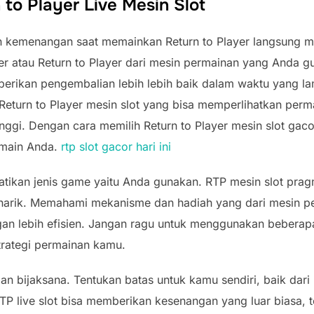
 to Player Live Mesin Slot
emenangan saat memainkan Return to Player langsung mesi
er atau Return to Player dari mesin permainan yang Anda g
emberikan pengembalian lebih lebih baik dalam waktu yang 
o Return to Player mesin slot yang bisa memperlihatkan p
nggi. Dengan cara memilih Return to Player mesin slot gaco
main Anda.
rtp slot gacor hari ini
rhatikan jenis game yaitu Anda gunakan. RTP mesin slot p
narik. Memahami mekanisme dan hadiah yang dari mesin 
an lebih efisien. Jangan ragu untuk menggunakan beberap
trategi permainan kamu.
gan bijaksana. Tentukan batas untuk kamu sendiri, baik dari
P live slot bisa memberikan kesenangan yang luar biasa, t