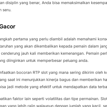
an disiplin yang benar, Anda bisa memaksimalkan kesemp
 seru.
 Gacor
ngkah pertama yang perlu diambil adalah memahami konsep
l taruhan yang akan dikembalikan kepada pemain dalam jan
n, cenderung jauh kali memberikan kemenangan. Pemain perl
ang diinginkan untuk memperbesar peluang anda.
faatkan bocoran RTP slot yang mana sering dikirim oleh ko
yang saat ini menunjukkan kinerja bagus dan memberikan ha
bisa jadi metode yang efektif untuk mendapatkan data terba
ikan faktor lain seperti volatilitas dan tipe permainan. Slot
n yang lebih rajin walaupun dengan jumlah yang kecil, sed