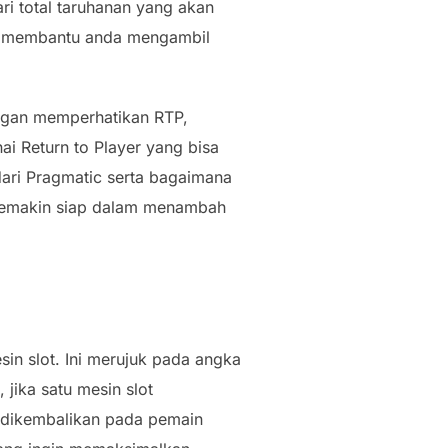
ri total taruhanan yang akan
sa membantu anda mengambil
engan memperhatikan RTP,
 Return to Player yang bisa
ri Pragmatic serta bagaimana
l semakin siap dalam menambah
in slot. Ini merujuk pada angka
jika satu mesin slot
an dikembalikan pada pemain