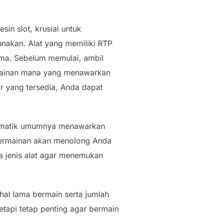
n slot, krusial untuk
unakan. Alat yang memiliki RTP
lama. Sebelum memulai, ambil
ermainan mana yang menawarkan
r yang tersedia, Anda dapat
ragmatik umumnya menawarkan
permainan akan menolong Anda
a jenis alat agar menemukan
 hal lama bermain serta jumlah
etapi tetap penting agar bermain