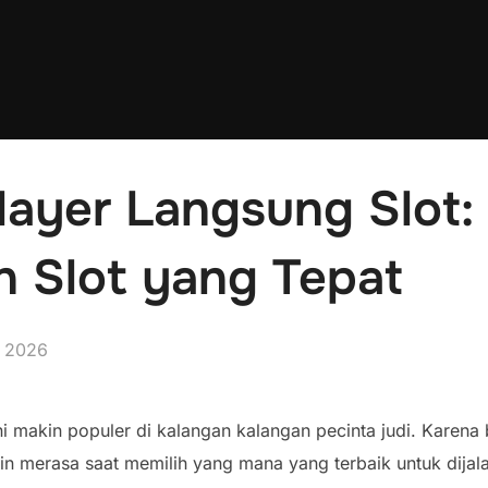
layer Langsung Slot
 Slot yang Tepat
, 2026
ni makin populer di kalangan kalangan pecinta judi. Karena
in merasa saat memilih yang mana yang terbaik untuk dijala