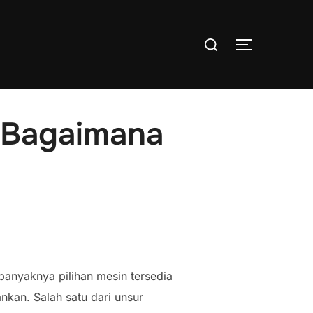
Search
TOGGLE S
for:
: Bagaimana
 banyaknya pilihan mesin tersedia
nkan. Salah satu dari unsur