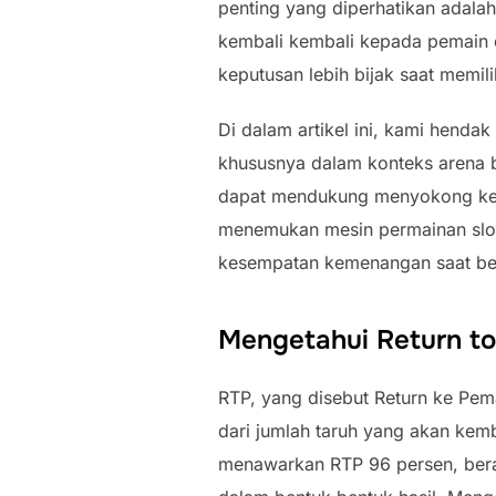
penting yang diperhatikan adalah
kembali kembali kepada pemain 
keputusan lebih bijak saat memil
Di dalam artikel ini, kami hend
khususnya dalam konteks arena 
dapat mendukung menyokong kes
menemukan mesin permainan slot 
kesempatan kemenangan saat berma
Mengetahui Return to
RTP, yang disebut Return ke Pem
dari jumlah taruh yang akan kem
menawarkan RTP 96 persen, berart