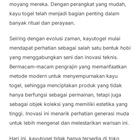
moyang mereka. Dengan perangkat yang mudah,
kayu togel telah menjadi bagian penting dalam
banyak ritual dan perayaan.
Seiring dengan evolusi zaman, kayutogel mulai
mendapat perhatian sebagai salah satu bentuk hobi
yang menggabungkan seni dan inovasi teknis.
Bermacam-macam pengrajin yang memanfaatkan
metode modern untuk menyempurnakan kayu
togel, sehingga menciptakan produk yang tidak
hanya berfungsi sebagai permainan, tetapi juga
sebagai objek koleksi yang memiliki estetika yang
tinggi. Inovasi ini menarik perhatian generasi muda
untuk lebih mengenal dan melestarikan warisan ini.
Hari ini, kayutogel tidak hanya tersedia di toko