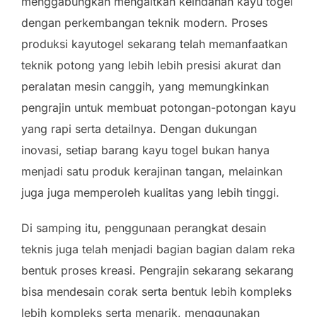
menggabungkan mengaitkan keindahan kayu togel
dengan perkembangan teknik modern. Proses
produksi kayutogel sekarang telah memanfaatkan
teknik potong yang lebih lebih presisi akurat dan
peralatan mesin canggih, yang memungkinkan
pengrajin untuk membuat potongan-potongan kayu
yang rapi serta detailnya. Dengan dukungan
inovasi, setiap barang kayu togel bukan hanya
menjadi satu produk kerajinan tangan, melainkan
juga juga memperoleh kualitas yang lebih tinggi.
Di samping itu, penggunaan perangkat desain
teknis juga telah menjadi bagian bagian dalam reka
bentuk proses kreasi. Pengrajin sekarang sekarang
bisa mendesain corak serta bentuk lebih kompleks
lebih kompleks serta menarik, menggunakan