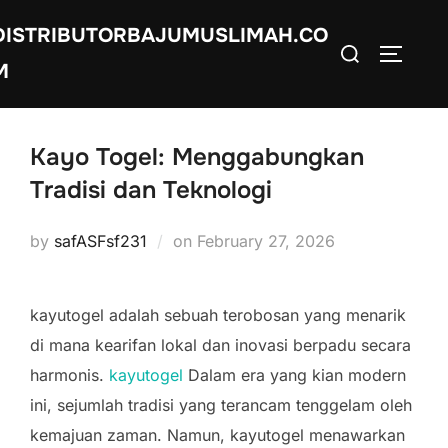
Skip
DISTRIBUTORBAJUMUSLIMAH.CO
to
Search
TOGGLE
M
content
for:
Kayo Togel: Menggabungkan
Tradisi dan Teknologi
Posted
by
safASFsf231
on
February 27, 2026
on
kayutogel adalah sebuah terobosan yang menarik
di mana kearifan lokal dan inovasi berpadu secara
harmonis.
kayutogel
Dalam era yang kian modern
ini, sejumlah tradisi yang terancam tenggelam oleh
kemajuan zaman. Namun, kayutogel menawarkan