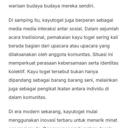
warisan budaya budaya mereka sendiri.
Di samping itu, kayutogel juga berperan sebagai
media media interaksi antar sosial. Dalam sejumlah
acara tradisional, pemakaian kayu togel sering kali
berada bagian dari upacara atau upacara yang
dilaksanakan oleh anggota komunitas. Situasi ini
memperkuat perasaan kebersamaan serta identitas
kolektif. Kayu togel tersebut bukan hanya
dipandang sebagai barang barang seni, melainkan
juga sebagai pengikat ikatan antara individu di
dalam komunitas.
Di era modern sekarang, kayutogel mulai
menggunakan inovasi terbaru untuk menarik minat