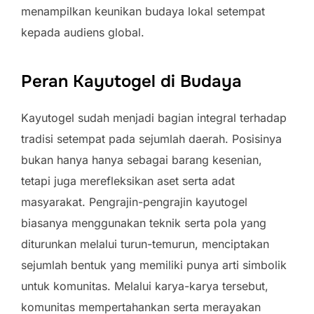
menampilkan keunikan budaya lokal setempat
kepada audiens global.
Peran Kayutogel di Budaya
Kayutogel sudah menjadi bagian integral terhadap
tradisi setempat pada sejumlah daerah. Posisinya
bukan hanya hanya sebagai barang kesenian,
tetapi juga merefleksikan aset serta adat
masyarakat. Pengrajin-pengrajin kayutogel
biasanya menggunakan teknik serta pola yang
diturunkan melalui turun-temurun, menciptakan
sejumlah bentuk yang memiliki punya arti simbolik
untuk komunitas. Melalui karya-karya tersebut,
komunitas mempertahankan serta merayakan