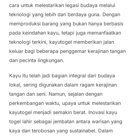
cara untuk melestarikan legasi budaya melalui
teknologi yang lebih dan berdaya guna. Dengan
memproduksi barang yang bukan hanya berbasis
pada keindahan kayu, tetapi juga memanfaatkan
teknologi terkini, kayutogel memberikan jalan
keluar bagi beberapa penggemar kerajinan tangan
dan pecinta lingkungan.
Kayu itu telah jadi bagian integral dari budaya
lokal, sering digunakan dalam ragam kerajinan
tangan dan seni. Namun, sejalan dengan
perkembangan waktu, upaya untuk melestarikan
kayutogel menjadi semakin berat. Inovasi kayu
togel lahir sebagai jembatan antara warisan yang
kaya dan terobosan yang sustainabel. Dalam