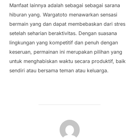
Manfaat lainnya adalah sebagai sebagai sarana
hiburan yang. Wargatoto menawarkan sensasi
bermain yang dan dapat membebaskan dari stres
setelah seharian beraktivitas. Dengan suasana
lingkungan yang kompetitif dan penuh dengan
keseruan, permainan ini merupakan pilihan yang
untuk menghabiskan waktu secara produktif, baik
sendiri atau bersama teman atau keluarga.
POST AUTHOR