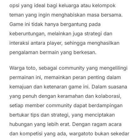
opsi yang ideal bagi keluarga atau kelompok
teman yang ingin menghabiskan masa bersama.
Game ini tidak hanya bergantung pada
keberuntungan, melainkan juga strategi dan
interaksi antara player, sehingga menghasilkan
pengalaman bermain yang berkesan.
Warga toto, sebagai community yang mengelilingi
permainan ini, memainkan peran penting dalam
kemajuan dan ketenaran game ini. Dalam suasana
yang penuh dengan keramahan dan kolaborasi,
setiap member community dapat berdampingan
bertukar tips dan strategi, yang menciptakan
hubungan yang lebih erat. Dengan ragam acara
dan kompetisi yang ada, wargatoto bukan sekedar