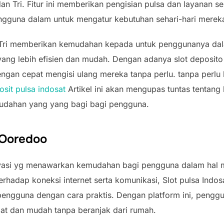
an Tri. Fitur ini memberikan pengisian pulsa dan layanan se
guna dalam untuk mengatur kebutuhan sehari-hari merek
lsa Tri memberikan kemudahan kepada untuk penggunanya da
ang lebih efisien dan mudah. Dengan adanya slot deposito 
dengan cepat mengisi ulang mereka tanpa perlu. tanpa per
osit pulsa indosat
Artikel ini akan mengupas tuntas tentang 
udahan yang yang bagi bagi pengguna.
t Ooredoo
ovasi yg menawarkan kemudahan bagi pengguna dalam hal m
hadap koneksi internet serta komunikasi, Slot pulsa Indos
ngguna dengan cara praktis. Dengan platform ini, penggu
at dan mudah tanpa beranjak dari rumah.