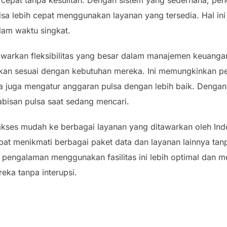
bisa lebih cepat menggunakan layanan yang tersedia. Hal i
lam waktu singkat.
nawarkan fleksibilitas yang besar dalam manajemen keuan
tkan sesuai dengan kebutuhan mereka. Ini memungkinkan p
 juga mengatur anggaran pulsa dengan lebih baik. Dengan 
bisan pulsa saat sedang mencari.
kses mudah ke berbagai layanan yang ditawarkan oleh Ind
apat menikmati berbagai paket data dan layanan lainnya ta
at pengalaman menggunakan fasilitas ini lebih optimal dan
eka tanpa interupsi.