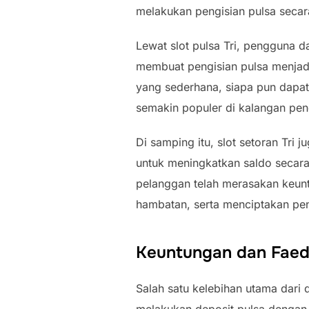
melakukan pengisian pulsa secar
Lewat slot pulsa Tri, pengguna d
membuat pengisian pulsa menjad
yang sederhana, siapa pun dapa
semakin populer di kalangan pen
Di samping itu, slot setoran Tr
untuk meningkatkan saldo secara
pelanggan telah merasakan keunt
hambatan, serta menciptakan peng
Keuntungan dan Faed
Salah satu kelebihan utama dari 
melakukan deposit pulsa dengan 