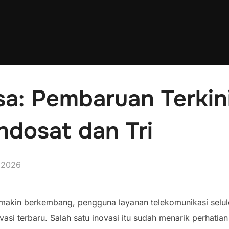
a: Pembaruan Terkin
ndosat dan Tri
 2026
makin berkembang, pengguna layanan telekomunikasi selul
si terbaru. Salah satu inovasi itu sudah menarik perhatian 