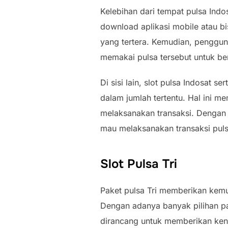
Kelebihan dari tempat pulsa Indo
download aplikasi mobile atau bi
yang tertera. Kemudian, penggun
memakai pulsa tersebut untuk be
Di sisi lain, slot pulsa Indosat
dalam jumlah tertentu. Hal ini 
melaksanakan transaksi. Dengan 
mau melaksanakan transaksi pulsa
Slot Pulsa Tri
Paket pulsa Tri memberikan kem
Dengan adanya banyak pilihan pa
dirancang untuk memberikan ken