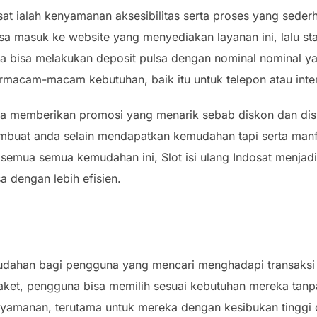
sat ialah kenyamanan aksesibilitas serta proses yang sede
sa masuk ke website yang menyediakan layanan ini, lalu sta
a bisa melakukan deposit pulsa dengan nominal nominal ya
rmacam-macam kebutuhan, baik itu untuk telepon atau inter
 serta memberikan promosi yang menarik sebab diskon dan di
membuat anda selain mendapatkan kemudahan tapi serta manf
semua semua kemudahan ini, Slot isi ulang Indosat menjadi
 dengan lebih efisien.
udahan bagi pengguna yang mencari menghadapi transaksi p
ket, pengguna bisa memilih sesuai kebutuhan mereka tanpa a
yamanan, terutama untuk mereka dengan kesibukan tinggi 