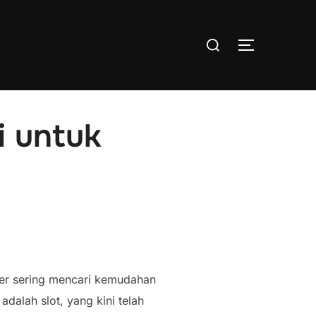
Search
TOGGLE S
for:
i untuk
er sering mencari kemudahan
adalah slot, yang kini telah