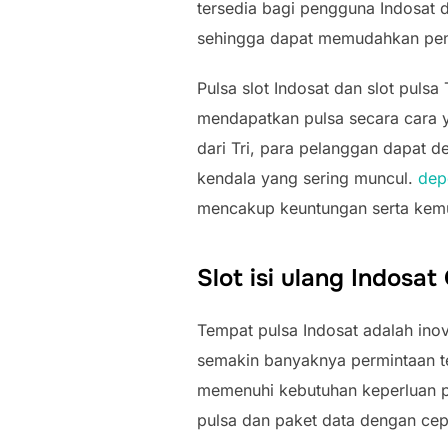
tersedia bagi pengguna Indosat d
sehingga dapat memudahkan peng
Pulsa slot Indosat dan slot pu
mendapatkan pulsa secara cara y
dari Tri, para pelanggan dapat 
kendala yang sering muncul.
dep
mencakup keuntungan serta kem
Slot isi ulang Indosa
Tempat pulsa Indosat adalah in
semakin banyaknya permintaan ter
memenuhi kebutuhan keperluan pe
pulsa dan paket data dengan cep