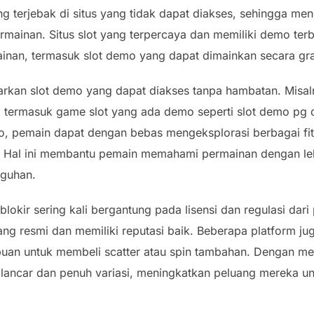
ang terjebak di situs yang tidak dapat diakses, sehingga 
ermainan. Situs slot yang terpercaya dan memiliki demo t
ainan, termasuk slot demo yang dapat dimainkan secara gr
kan slot demo yang dapat diakses tanpa hambatan. Misalny
 termasuk game slot yang ada demo seperti slot demo pg d
 pemain dapat dengan bebas mengeksplorasi berbagai fi
sli. Hal ini membantu pemain memahami permainan dengan l
gguhan.
blokir sering kali bergantung pada lisensi dan regulasi dar
 yang resmi dan memiliki reputasi baik. Beberapa platform
an untuk membeli scatter atau spin tambahan. Dengan memi
 lancar dan penuh variasi, meningkatkan peluang mereka 