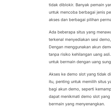
tidak diblokir. Banyak pemain y
untuk mencoba berbagai jenis p
akses dan berbagai pilihan perm
Ada beberapa situs yang menawar
terkenal menyediakan sesi demo,
Dengan menggunakan akun demo,
tanpa risiko kehilangan uang a
untuk bermain dengan uang sun
Akses ke demo slot yang tidak di
itu, penting untuk memilih situs
bagi akun demo, seperti kemampu
dapat menikmati demo slot yang
bermain yang menyenangkan.