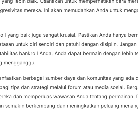
yang lebih baik. Usahakan untuk memperhatikan cara mer
 agresivitas mereka. Ini akan memudahkan Anda untuk meng
oll yang baik juga sangat krusial. Pastikan Anda hanya b
atasan untuk diri sendiri dan patuhi dengan disiplin. Janga
stabilitas bankroll Anda, Anda dapat bermain dengan lebih
ang mengganggu.
anfaatkan berbagai sumber daya dan komunitas yang ada d
gi tips dan strategi melalui forum atau media sosial. Ber
mereka dan memperluas wawasan Anda tentang permainan. D
an semakin berkembang dan meningkatkan peluang menang