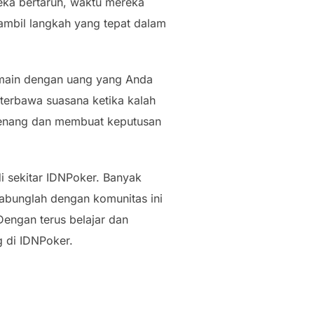
eka bertaruh, waktu mereka
ambil langkah yang tepat dalam
ermain dengan uang yang Anda
n terbawa suasana ketika kalah
 tenang dan membuat keputusan
i sekitar IDNPoker. Banyak
gabunglah dengan komunitas ini
engan terus belajar dan
 di IDNPoker.