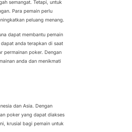
ah semangat. Tetapi, untuk
ngan. Para pemain perlu
eningkatkan peluang menang.
 guna dapat membantu pemain
 dapat anda terapkan di saat
akar permainan poker. Dengan
rmainan anda dan menikmati
onesia dan Asia. Dengan
nan poker yang dapat diakses
i, krusial bagi pemain untuk