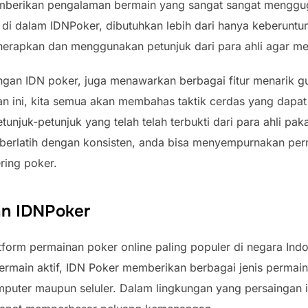
berikan pengalaman bermain yang sangat sangat menggug
 di dalam IDNPoker, dibutuhkan lebih dari hanya keberuntu
erapkan dan menggunakan petunjuk dari para ahli agar m
aringan IDN poker, juga menawarkan berbagai fitur menarik
an ini, kita semua akan membahas taktik cerdas yang dapat
tunjuk-petunjuk yang telah telah terbukti dari para ahli p
 berlatih dengan konsisten, anda bisa menyempurnakan pe
ring poker.
an IDNPoker
orm permainan poker online paling populer di negara Ind
rmain aktif, IDN Poker memberikan berbagai jenis permai
uter maupun seluler. Dalam lingkungan yang persaingan in