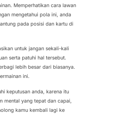
ainan. Memperhatikan cara lawan
engan mengetahui pola ini, anda
antung pada posisi dan kartu di
ikan untuk jangan sekali-kali
n serta patuhi hal tersebut.
bagi lebih besar dari biasanya.
ermainan ini.
uhi keputusan anda, karena itu
m mental yang tepat dan capai,
enolong kamu kembali lagi ke