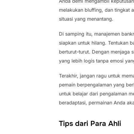
Anda demi mengambil keputusan 
melakukan bluffing, dan tingkat
situasi yang menantang.
Di samping itu, manajemen bankr
siapkan untuk hilang. Tentukan b
berturut-turut. Dengan menjaga 
yang lebih logis tanpa emosi y
Terakhir, jangan ragu untuk mem
pemain berpengalaman yang berba
untuk belajar dari pengalaman 
beradaptasi, permainan Anda ak
Tips dari Para Ahli