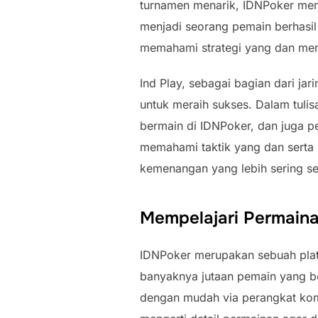
turnamen menarik, IDNPoker mem
menjadi seorang pemain berhasil
memahami strategi yang dan men
Ind Play, sebagai bagian dari j
untuk meraih sukses. Dalam tulis
bermain di IDNPoker, dan juga pe
memahami taktik yang dan serta
kemenangan yang lebih sering se
Mempelajari Permain
IDNPoker merupakan sebuah platf
banyaknya jutaan pemain yang be
dengan mudah via perangkat komp