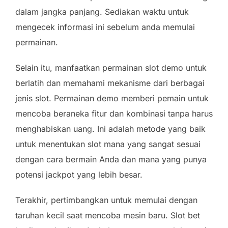
dalam jangka panjang. Sediakan waktu untuk
mengecek informasi ini sebelum anda memulai
permainan.
Selain itu, manfaatkan permainan slot demo untuk
berlatih dan memahami mekanisme dari berbagai
jenis slot. Permainan demo memberi pemain untuk
mencoba beraneka fitur dan kombinasi tanpa harus
menghabiskan uang. Ini adalah metode yang baik
untuk menentukan slot mana yang sangat sesuai
dengan cara bermain Anda dan mana yang punya
potensi jackpot yang lebih besar.
Terakhir, pertimbangkan untuk memulai dengan
taruhan kecil saat mencoba mesin baru. Slot bet