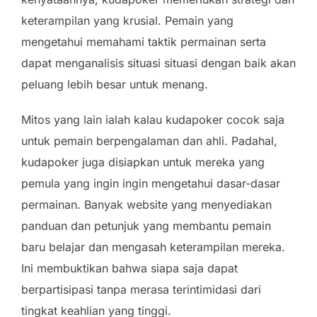
keterampilan yang krusial. Pemain yang
mengetahui memahami taktik permainan serta
dapat menganalisis situasi situasi dengan baik akan
peluang lebih besar untuk menang.
Mitos yang lain ialah kalau kudapoker cocok saja
untuk pemain berpengalaman dan ahli. Padahal,
kudapoker juga disiapkan untuk mereka yang
pemula yang ingin ingin mengetahui dasar-dasar
permainan. Banyak website yang menyediakan
panduan dan petunjuk yang membantu pemain
baru belajar dan mengasah keterampilan mereka.
Ini membuktikan bahwa siapa saja dapat
berpartisipasi tanpa merasa terintimidasi dari
tingkat keahlian yang tinggi.