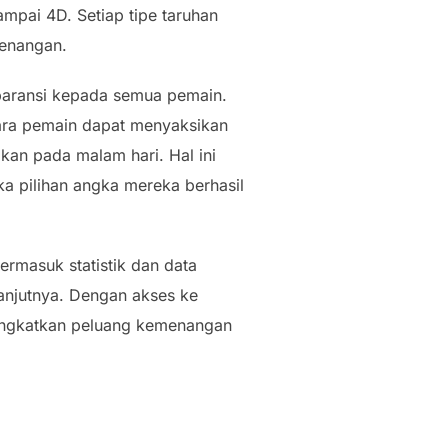
mpai 4D. Setiap tipe taruhan
menangan.
sparansi kepada semua pemain.
Para pemain dapat menyaksikan
kan pada malam hari. Hal ini
a pilihan angka mereka berhasil
ermasuk statistik dan data
anjutnya. Dengan akses ke
ningkatkan peluang kemenangan