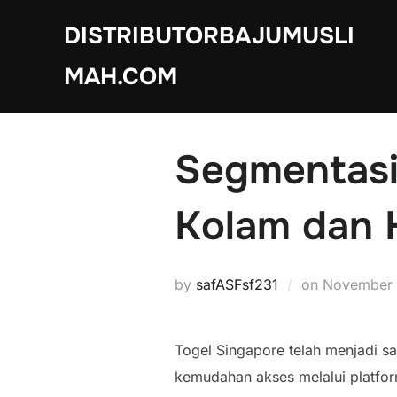
Skip
DISTRIBUTORBAJUMUSLI
to
content
MAH.COM
Segmentasi
Kolam dan 
Posted
by
safASFsf231
on
November 
on
Togel Singapore telah menjadi s
kemudahan akses melalui platfor