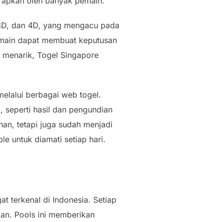
harapkan oleh banyak pemain.
, 3D, dan 4D, yang mengacu pada
a pemain dapat membuat keputusan
g menarik, Togel Singapore
melalui berbagai web togel.
 seperti hasil dan pengundian
an, tetapi juga sudah menjadi
 untuk diamati setiap hari.
 terkenal di Indonesia. Setiap
kan. Pools ini memberikan