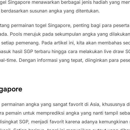
ogel Singapore menawarkan berbagai jenis hadiah yang me
h berdasarkan susunan angka yang ditentukan.
ang permainan togel Singapore, penting bagi para peserta 
ada. Pools merujuk pada sekumpulan angka yang dilakukan
i setiap pemenang. Pada artikel ini, kita akan membahas 
masuk hasil SGP terbaru hingga cara melakukan live draw 
eal-time. Dengan informasi yang tepat, diinginkan para pe
ngapore
 permainan angka yang sangat favorit di Asia, khususnya di
 pemain untuk memprediksi angka yang nanti tampil sebaga
isingkat SGP, menjadi favorit karena adanya kemungkinan 