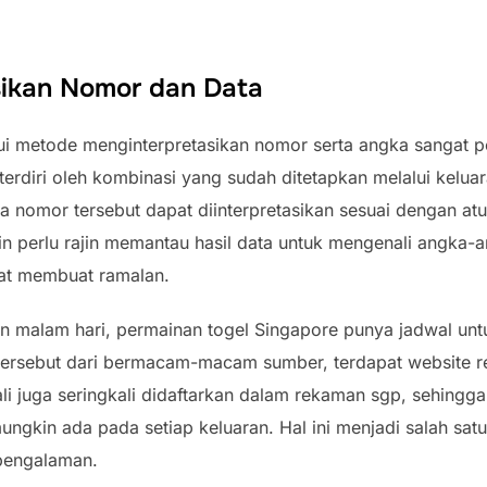
sikan Nomor dan Data
i metode menginterpretasikan nomor serta angka sangat pe
rdiri oleh kombinasi yang sudah ditetapkan melalui keluar
 nomor tersebut dapat diinterpretasikan sesuai dengan atu
n perlu rajin memantau hasil data untuk mengenali angka-
t membuat ramalan.
pun malam hari, permainan togel Singapore punya jadwal unt
tersebut dari bermacam-macam sumber, terdapat website r
i juga seringkali didaftarkan dalam rekaman sgp, sehingg
mungkin ada pada setiap keluaran. Hal ini menjadi salah s
pengalaman.