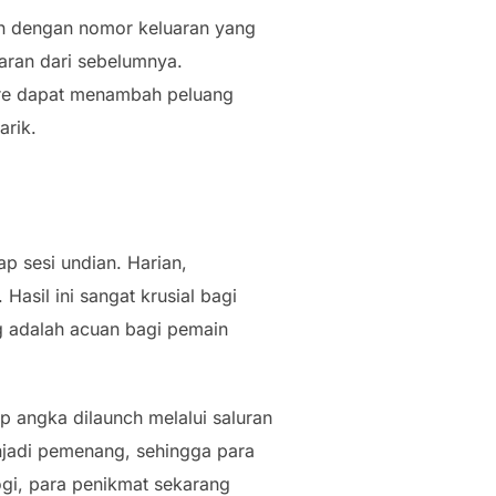
n dengan nomor keluaran yang
aran dari sebelumnya.
ore dapat menambah peluang
arik.
ap sesi undian. Harian,
Hasil ini sangat krusial bagi
ng adalah acuan bagi pemain
p angka dilaunch melalui saluran
enjadi pemenang, sehingga para
gi, para penikmat sekarang