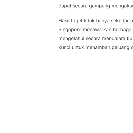
dapat secara gampang mengakses
Hasil togel tidak hanya sekedar
Singapore menawarkan berbagai t
mengetahui secara mendalam tipe
kunci untuk menambah peluang d