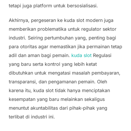
tetapi juga platform untuk bersosialisasi.
Akhirnya, pergeseran ke kuda slot modern juga
memberikan problematika untuk regulator sektor
industri. Seiring pertumbuhan yang, penting bagi
para otoritas agar memastikan jika permainan tetap
adil dan aman bagi pemain.
kuda slot
Regulasi
yang baru serta kontrol yang lebih ketat
dibutuhkan untuk mengatasi masalah pembayaran,
transparansi, dan pengamanan pemain. Oleh
karena itu, kuda slot tidak hanya menciptakan
kesempatan yang baru melainkan sekaligus
menuntut akuntabilitas dari pihak-pihak yang
terlibat di industri ini.