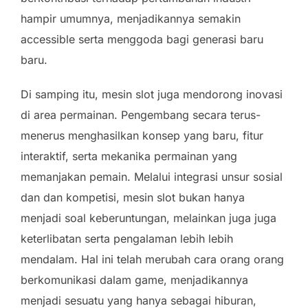
hampir umumnya, menjadikannya semakin
accessible serta menggoda bagi generasi baru
baru.
Di samping itu, mesin slot juga mendorong inovasi
di area permainan. Pengembang secara terus-
menerus menghasilkan konsep yang baru, fitur
interaktif, serta mekanika permainan yang
memanjakan pemain. Melalui integrasi unsur sosial
dan dan kompetisi, mesin slot bukan hanya
menjadi soal keberuntungan, melainkan juga juga
keterlibatan serta pengalaman lebih lebih
mendalam. Hal ini telah merubah cara orang orang
berkomunikasi dalam game, menjadikannya
menjadi sesuatu yang hanya sebagai hiburan,