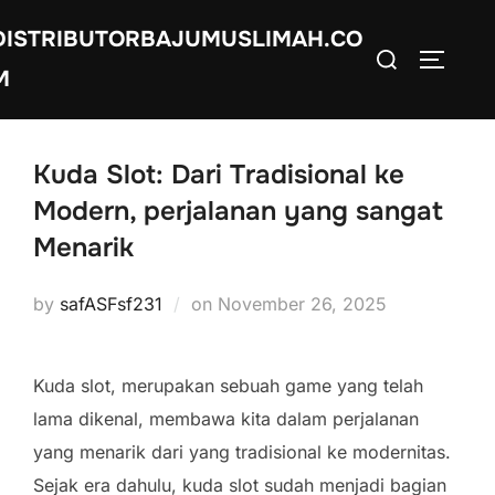
Skip
DISTRIBUTORBAJUMUSLIMAH.CO
to
Search
TOGGLE
M
content
for:
Kuda Slot: Dari Tradisional ke
Modern, perjalanan yang sangat
Menarik
Posted
by
safASFsf231
on
November 26, 2025
on
Kuda slot, merupakan sebuah game yang telah
lama dikenal, membawa kita dalam perjalanan
yang menarik dari yang tradisional ke modernitas.
Sejak era dahulu, kuda slot sudah menjadi bagian