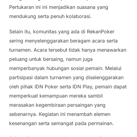
Pertukaran ini ini menjadikan suasana yang
mendukung serta penuh kolaborasi.
Selain itu, komunitas yang ada di RekanPoker
sering menyelenggarakan beragam acara serta
turnamen. Acara tersebut tidak hanya menawarkan
peluang untuk bersaing, namun juga
memperbanyak hubungan sosial pemain. Melalui
partisipasi dalam turnamen yang diselenggarakan
oleh pihak IDN Poker serta IDN Play, pemain dapat
memperkuat kemampuan mereka sambil
merasakan kegembiraan persaingan yang
sebenarnya. Kegiatan ini menambah elemen
kesenangan serta semangat pada permainan.