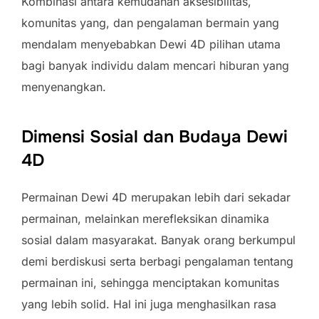
Kombinasi antara kemudahan aksesibilitas,
komunitas yang, dan pengalaman bermain yang
mendalam menyebabkan Dewi 4D pilihan utama
bagi banyak individu dalam mencari hiburan yang
menyenangkan.
Dimensi Sosial dan Budaya Dewi
4D
Permainan Dewi 4D merupakan lebih dari sekadar
permainan, melainkan merefleksikan dinamika
sosial dalam masyarakat. Banyak orang berkumpul
demi berdiskusi serta berbagi pengalaman tentang
permainan ini, sehingga menciptakan komunitas
yang lebih solid. Hal ini juga menghasilkan rasa