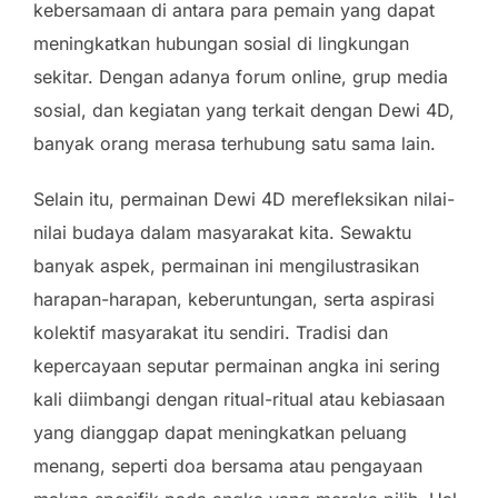
kebersamaan di antara para pemain yang dapat
meningkatkan hubungan sosial di lingkungan
sekitar. Dengan adanya forum online, grup media
sosial, dan kegiatan yang terkait dengan Dewi 4D,
banyak orang merasa terhubung satu sama lain.
Selain itu, permainan Dewi 4D merefleksikan nilai-
nilai budaya dalam masyarakat kita. Sewaktu
banyak aspek, permainan ini mengilustrasikan
harapan-harapan, keberuntungan, serta aspirasi
kolektif masyarakat itu sendiri. Tradisi dan
kepercayaan seputar permainan angka ini sering
kali diimbangi dengan ritual-ritual atau kebiasaan
yang dianggap dapat meningkatkan peluang
menang, seperti doa bersama atau pengayaan