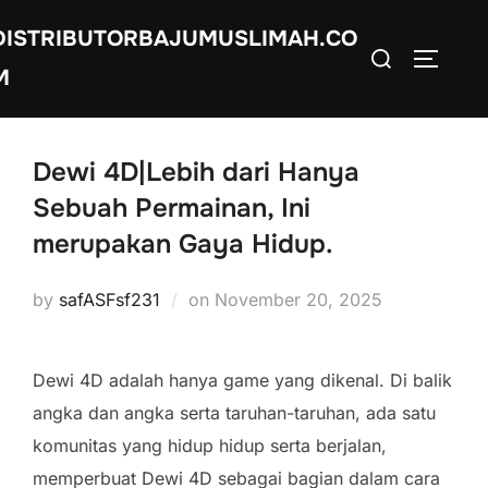
Skip
DISTRIBUTORBAJUMUSLIMAH.CO
to
Search
TOGGLE
M
content
for:
Dewi 4D|Lebih dari Hanya
Sebuah Permainan, Ini
merupakan Gaya Hidup.
Posted
by
safASFsf231
on
November 20, 2025
on
Dewi 4D adalah hanya game yang dikenal. Di balik
angka dan angka serta taruhan-taruhan, ada satu
komunitas yang hidup hidup serta berjalan,
memperbuat Dewi 4D sebagai bagian dalam cara