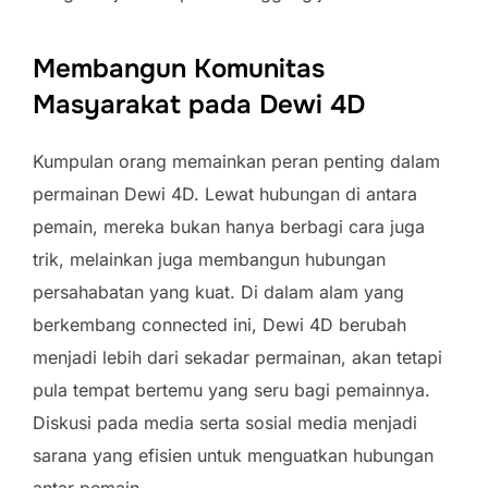
Membangun Komunitas
Masyarakat pada Dewi 4D
Kumpulan orang memainkan peran penting dalam
permainan Dewi 4D. Lewat hubungan di antara
pemain, mereka bukan hanya berbagi cara juga
trik, melainkan juga membangun hubungan
persahabatan yang kuat. Di dalam alam yang
berkembang connected ini, Dewi 4D berubah
menjadi lebih dari sekadar permainan, akan tetapi
pula tempat bertemu yang seru bagi pemainnya.
Diskusi pada media serta sosial media menjadi
sarana yang efisien untuk menguatkan hubungan
antar pemain.