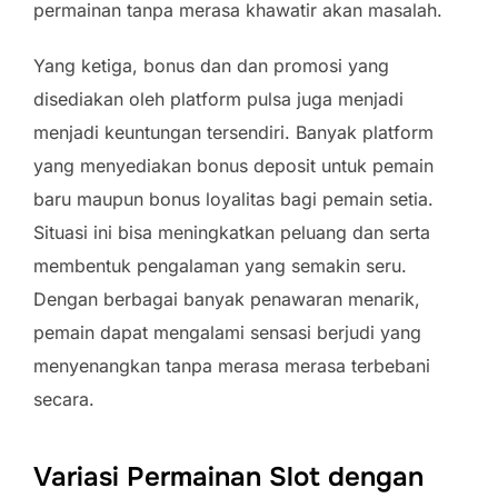
permainan tanpa merasa khawatir akan masalah.
Yang ketiga, bonus dan dan promosi yang
disediakan oleh platform pulsa juga menjadi
menjadi keuntungan tersendiri. Banyak platform
yang menyediakan bonus deposit untuk pemain
baru maupun bonus loyalitas bagi pemain setia.
Situasi ini bisa meningkatkan peluang dan serta
membentuk pengalaman yang semakin seru.
Dengan berbagai banyak penawaran menarik,
pemain dapat mengalami sensasi berjudi yang
menyenangkan tanpa merasa merasa terbebani
secara.
Variasi Permainan Slot dengan