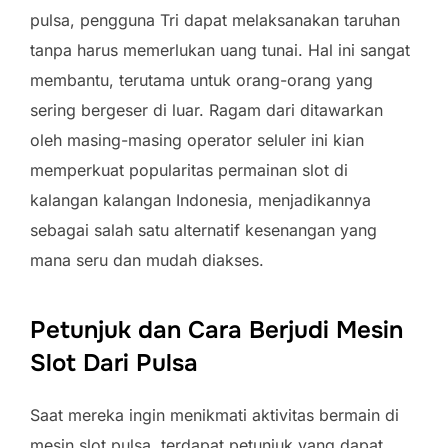
pulsa, pengguna Tri dapat melaksanakan taruhan
tanpa harus memerlukan uang tunai. Hal ini sangat
membantu, terutama untuk orang-orang yang
sering bergeser di luar. Ragam dari ditawarkan
oleh masing-masing operator seluler ini kian
memperkuat popularitas permainan slot di
kalangan kalangan Indonesia, menjadikannya
sebagai salah satu alternatif kesenangan yang
mana seru dan mudah diakses.
Petunjuk dan Cara Berjudi Mesin
Slot Dari Pulsa
Saat mereka ingin menikmati aktivitas bermain di
mesin slot pulsa, terdapat petunjuk yang dapat