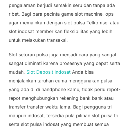
pengalaman berjudi semakin seru dan tanpa ada
ribet. Bagi para pecinta game slot machine, opsi
agar memainkan dengan slot pulsa Telkomsel atau
slot indosat memberikan fleksibilitas yang lebih
untuk melakukan transaksi.
Slot setoran pulsa juga menjadi cara yang sangat
sangat diminati karena prosesnya yang cepat serta
mudah.
Slot Deposit Indosat
Anda bisa
menjalankan taruhan cuma menggunakan pulsa
yang ada di di handphone kamu, tidak perlu repot-
repot menghubungkan rekening bank bank atau
transfer transfer waktu lama. Bagi pengguna tri
maupun indosat, tersedia pula pilihan slot pulsa tri
serta slot pulsa indosat yang membuat semua