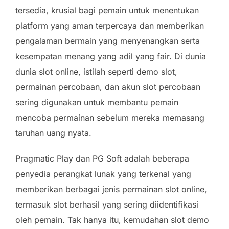
tersedia, krusial bagi pemain untuk menentukan
platform yang aman terpercaya dan memberikan
pengalaman bermain yang menyenangkan serta
kesempatan menang yang adil yang fair. Di dunia
dunia slot online, istilah seperti demo slot,
permainan percobaan, dan akun slot percobaan
sering digunakan untuk membantu pemain
mencoba permainan sebelum mereka memasang
taruhan uang nyata.
Pragmatic Play dan PG Soft adalah beberapa
penyedia perangkat lunak yang terkenal yang
memberikan berbagai jenis permainan slot online,
termasuk slot berhasil yang sering diidentifikasi
oleh pemain. Tak hanya itu, kemudahan slot demo