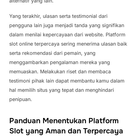
alternatif yang lain.
Yang terakhir, ulasan serta testimonial dari
pengguna lain juga menjadi tanda yang signifikan
dalam menilai kepercayaan dari website. Platform
slot online terpercaya sering menerima ulasan baik
serta rekomendasi dari pemain, yang
menggambarkan pengalaman mereka yang
memuaskan. Melakukan riset dan membaca
testimoni pihak lain dapat membantu kamu dalam
hal memilih situs yang tepat dan menghindari
penipuan.
Panduan Menentukan Platform
Slot yang Aman dan Terpercaya