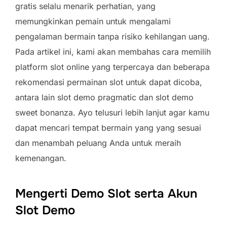
gratis selalu menarik perhatian, yang
memungkinkan pemain untuk mengalami
pengalaman bermain tanpa risiko kehilangan uang.
Pada artikel ini, kami akan membahas cara memilih
platform slot online yang terpercaya dan beberapa
rekomendasi permainan slot untuk dapat dicoba,
antara lain slot demo pragmatic dan slot demo
sweet bonanza. Ayo telusuri lebih lanjut agar kamu
dapat mencari tempat bermain yang yang sesuai
dan menambah peluang Anda untuk meraih
kemenangan.
Mengerti Demo Slot serta Akun
Slot Demo