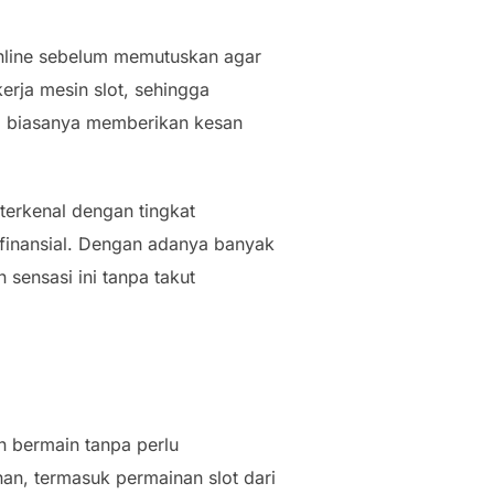
online sebelum memutuskan agar
rja mesin slot, sehingga
ni biasanya memberikan kesan
terkenal dengan tingkat
finansial. Dengan adanya banyak
sensasi ini tanpa takut
 bermain tanpa perlu
n, termasuk permainan slot dari