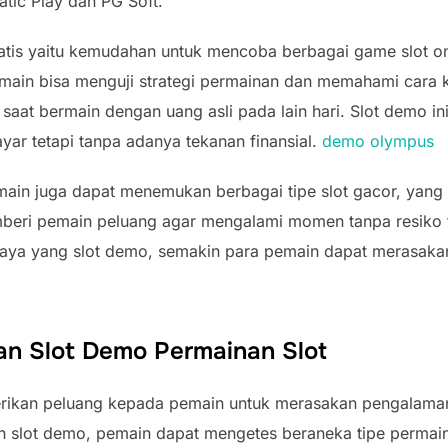
atic Play dan PG Soft.
gratis yaitu kemudahan untuk mencoba berbagai game slot 
ain bisa menguji strategi permainan dan memahami cara ke
at bermain dengan uang asli pada lain hari. Slot demo i
yar tetapi tanpa adanya tekanan finansial.
demo olympus
main juga dapat menemukan berbagai tipe slot gacor, yang 
mberi pemain peluang agar mengalami momen tanpa resiko 
rcaya yang slot demo, semakin para pemain dapat merasakan 
n Slot Demo Permainan Slot
ikan peluang kepada pemain untuk merasakan pengalaman
 slot demo, pemain dapat mengetes beraneka tipe permaina