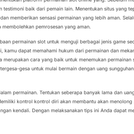
dan testimoni baik dari pemain lain. Menentukan situs yan
g dan memberikan sensasi permainan yang lebih aman. Sela
ka membolehkan pemrosesan yang aman.
aan permainan slot untuk menguji berbagai jenis game seca
i, kamu dapat memahami hukum dari permainan dan mekani
ga merupakan cara yang baik untuk menemukan permainan s
i tergesa-gesa untuk mulai bermain dengan uang sungguh
 dalam permainan. Tentukan seberapa banyak lama dan uan
Memiliki kontrol kontrol diri akan membantu akan menolong
ngan kendali. Dengan melaksanakan tips ini Anda dapat men