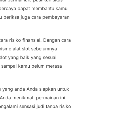
g tepercaya dapat membantu kamu
lu periksa juga cara pembayaran
ra risiko finansial. Dengan cara
sme alat slot sebelumnya
lot yang baik yang sesuai
an sampai kamu belum merasa
g yang anda Anda siapkan untuk
 Anda menikmati permainan ini
galami sensasi judi tanpa risiko