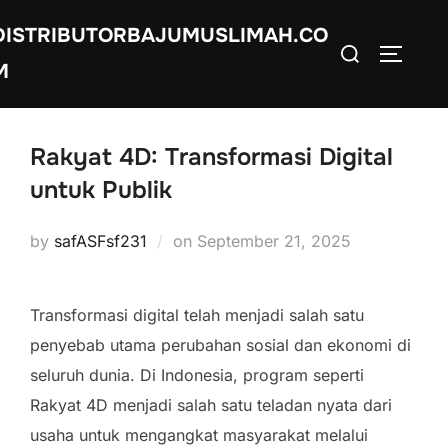
Skip
DISTRIBUTORBAJUMUSLIMAH.CO
to
Search
TOGGLE
M
content
for:
Rakyat 4D: Transformasi Digital
untuk Publik
Posted
by
safASFsf231
on
September 21, 2025
on
Transformasi digital telah menjadi salah satu
penyebab utama perubahan sosial dan ekonomi di
seluruh dunia. Di Indonesia, program seperti
Rakyat 4D menjadi salah satu teladan nyata dari
usaha untuk mengangkat masyarakat melalui