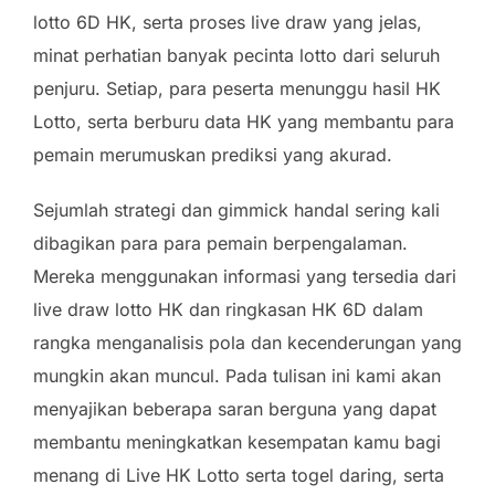
lotto 6D HK, serta proses live draw yang jelas,
minat perhatian banyak pecinta lotto dari seluruh
penjuru. Setiap, para peserta menunggu hasil HK
Lotto, serta berburu data HK yang membantu para
pemain merumuskan prediksi yang akurad.
Sejumlah strategi dan gimmick handal sering kali
dibagikan para para pemain berpengalaman.
Mereka menggunakan informasi yang tersedia dari
live draw lotto HK dan ringkasan HK 6D dalam
rangka menganalisis pola dan kecenderungan yang
mungkin akan muncul. Pada tulisan ini kami akan
menyajikan beberapa saran berguna yang dapat
membantu meningkatkan kesempatan kamu bagi
menang di Live HK Lotto serta togel daring, serta