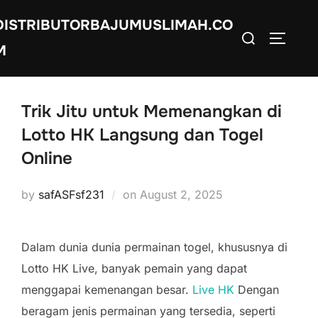
Skip
DISTRIBUTORBAJUMUSLIMAH.CO
to
Search
TOGGLE
M
content
for:
Trik Jitu untuk Memenangkan di
Lotto HK Langsung dan Togel
Online
Posted
by
safASFsf231
on
August 2, 2025
on
Dalam dunia dunia permainan togel, khususnya di
Lotto HK Live, banyak pemain yang dapat
menggapai kemenangan besar.
Live HK
Dengan
beragam jenis permainan yang tersedia, seperti