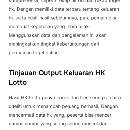
komprehensif, seperti rekap hk 6d dan rekap togel
hk. Dengan memiliki data terbaru tentang keluaran
hk serta hasil-hasil sebelumnya, para pemain bisa
membuat keputusan yang lebih bijak.
Menggunakan data dan pengalaman ini akan
meningkatkan tingkat keberuntungan dari
permainan togel online.
Tinjauan Output Keluaran HK
Lotto
Hasil HK Lotto punya corak dan tren seringkali bisa
diteliti untuk menambah peluang berhasil. Dengan
mencermati data hk yang, peserta bisa mencari
nomor-nomor yang sering sering muncul dan