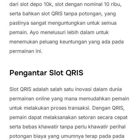
dari slot depo 10k, slot dengan nominal 10 ribu,
serta bahkan slot QRIS tanpa potongan, yang
pastinya sangat menguntungkan untuk semua
pemain. Ayo menelusuri lebih dalam untuk
menemukan peluang keuntungan yang ada pada
permainan ini.
Pengantar Slot QRIS
Slot QRIS adalah salah satu inovasi dalam dunia
permainan online yang mana memudahkan pemain
untuk melakukan proses transaksi. Dengan QRIS,
pemain dapat melaksanakan setoran secara cepat
serta bebas khawatir tanpa perlu khawatir perihal
potongan biaya yang umumnya terap pada pada