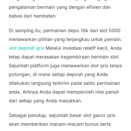
pengalaman bermain yang dengan efisien dan
bebas dari hambatan.
Di samping itu, permainan depo 10k dan slot 5000
menawarkan pilihan yang terjangkau untuk pemain.
slot deposit qris
Melalui investasi relatif kecil, Anda
tetap dapat merasakan kegembiraan bermain slot.
Sejumlah platform juga menawarkan slot qris tanpa
potongan, di mana setiap deposit yang Anda
dilakukan langsung terkirim pada saldo permainan
anda. Artinya Anda dapat memperoleh nilai penuh
dari setiap yang Anda masukkan.
Sebagai penutup, sejumlah besar slot gacor qris
akan memberikan macam-macam bonus serta