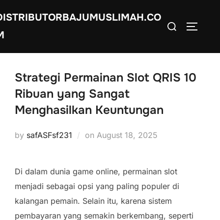
Skip
DISTRIBUTORBAJUMUSLIMAH.CO
to
Search
TOGGLE
M
content
for:
Strategi Permainan Slot QRIS 10
Ribuan yang Sangat
Menghasilkan Keuntungan
Posted
by
safASFsf231
on
August 18, 2025
on
Di dalam dunia game online, permainan slot
menjadi sebagai opsi yang paling populer di
kalangan pemain. Selain itu, karena sistem
pembayaran yang semakin berkembang, seperti