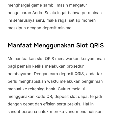
menghargai game sambil masih mengatur
pengeluaran Anda. Selalu ingat bahwa permainan
ini seharusnya seru, maka ragai setiap momen
meskipun dengan deposit minimal.
Manfaat Menggunakan Slot QRIS
Memanfaatkan slot QRIS menawarkan kenyamanan
bagi pemain ketika melakukan prosedur
pembayaran. Dengan cara deposit QRIS, anda tak
perlu menghabiskan waktu melakukan pengiriman
manual ke rekening bank. Cukup melalui
menggunakan kode QR, deposit slot dapat terjadi
dengan cepat dan efisien serta praktis. Hal ini
sangat berguna untuk mereka yang menginginkan