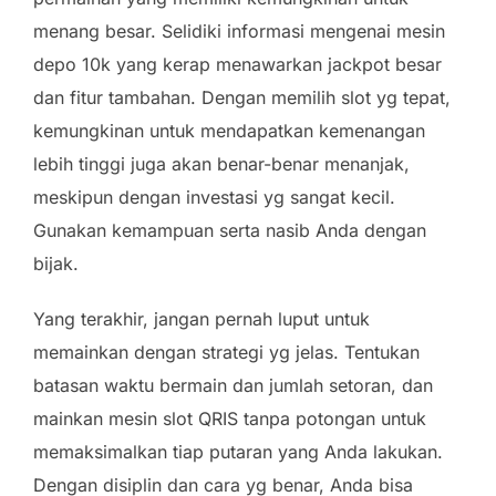
menang besar. Selidiki informasi mengenai mesin
depo 10k yang kerap menawarkan jackpot besar
dan fitur tambahan. Dengan memilih slot yg tepat,
kemungkinan untuk mendapatkan kemenangan
lebih tinggi juga akan benar-benar menanjak,
meskipun dengan investasi yg sangat kecil.
Gunakan kemampuan serta nasib Anda dengan
bijak.
Yang terakhir, jangan pernah luput untuk
memainkan dengan strategi yg jelas. Tentukan
batasan waktu bermain dan jumlah setoran, dan
mainkan mesin slot QRIS tanpa potongan untuk
memaksimalkan tiap putaran yang Anda lakukan.
Dengan disiplin dan cara yg benar, Anda bisa