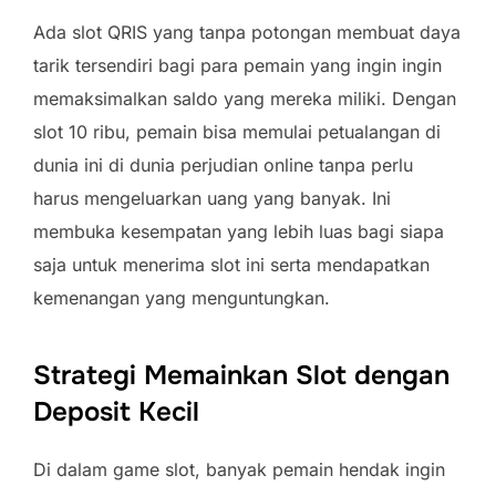
Ada slot QRIS yang tanpa potongan membuat daya
tarik tersendiri bagi para pemain yang ingin ingin
memaksimalkan saldo yang mereka miliki. Dengan
slot 10 ribu, pemain bisa memulai petualangan di
dunia ini di dunia perjudian online tanpa perlu
harus mengeluarkan uang yang banyak. Ini
membuka kesempatan yang lebih luas bagi siapa
saja untuk menerima slot ini serta mendapatkan
kemenangan yang menguntungkan.
Strategi Memainkan Slot dengan
Deposit Kecil
Di dalam game slot, banyak pemain hendak ingin