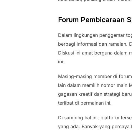
Forum Pembicaraan S
Dalam lingkungan penggemar toge
berbagi informasi dan ramalan. Di
Diskusi ini amat berguna dalam 
ini.
Masing-masing member di forum 
lain dalam memilih nomor main 
gagasan kreatif dan strategi ba
terlibat di permainan ini.
Di samping hal ini, platform te
yang ada. Banyak yang percaya b