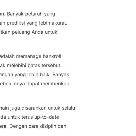
an. Banyak petaruh yang
n prediksi yang lebih akurat.
atkan peluang Anda untuk
n adalah memanage bankroll
k melebihi batas tersebut.
dangan yang lebih baik. Banyak
 sebelumnya dapat memberikan
in juga disarankan untuk selalu
da untuk terus up-to-date
re. Dengan cara disiplin dan