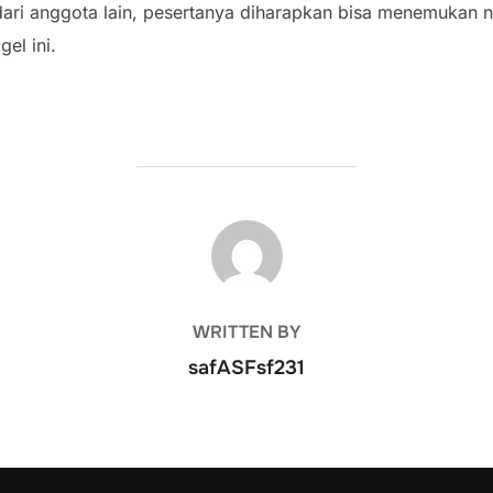
dari anggota lain, pesertanya diharapkan bisa menemukan
el ini.
POST AUTHOR
WRITTEN BY
safASFsf231