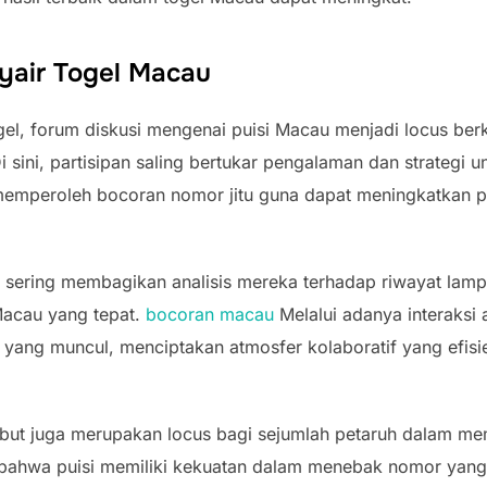
yair Togel Macau
l, forum diskusi mengenai puisi Macau menjadi locus ber
 sini, partisipan saling bertukar pengalaman dan strategi u
memperoleh bocoran nomor jitu guna dapat meningkatkan pe
sering membagikan analisis mereka terhadap riwayat lam
Macau yang tepat.
bocoran macau
Melalui adanya interaksi
ru yang muncul, menciptakan atmosfer kolaboratif yang efis
rsebut juga merupakan locus bagi sejumlah petaruh dalam 
ahwa puisi memiliki kekuatan dalam menebak nomor yang a