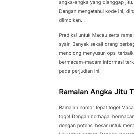
angka-angka yang dianggap jitu. 
Dengan mengetahui kode ini, di
diimpikan.
Prediksi untuk Macau serta ram
syair. Banyak sekali orang berba
menolong menyusun opsi terbaik.
bermacam-macam informasi terki
pada perjudian ini.
Ramalan Angka Jitu 
Ramalan nomor tepat togel Macau
togel Dengan berbagai bermacam
dengan potensi besar untuk mena