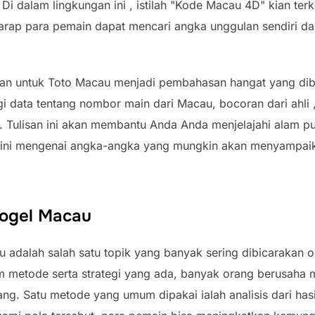
Di dalam lingkungan ini , istilah "Kode Macau 4D" kian ter
harap para pemain dapat mencari angka unggulan sendiri 
alan untuk Toto Macau menjadi pembahasan hangat yang di
gi data tentang nombor main dari Macau, bocoran dari ahli ,
 Tulisan ini akan membantu Anda Anda menjelajahi alam p
ni mengenai angka-angka yang mungkin akan menyampaikan
Togel Macau
 adalah salah satu topik yang banyak sering dibicarakan 
 metode serta strategi yang ada, banyak orang berusaha 
ng. Satu metode yang umum dipakai ialah analisis dari has