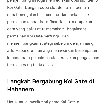
pengembang ini juga menyediakan opsi slot demo
Koi Gate. Dengan coba slot demo ini, pemain
dapat mengalami semua fitur dan mekanisme
permainan tanpa risiko finansial. Ini merupakan
cara yang baik untuk memahami bagaimana
permainan Koi Gate berfungsi dan
mengembangkan strategi sebelum dengan uang
asli. Habanero memang menawarkan kesempatan
kepada para pemain untuk merasakan pengalaman
bermain yang berkualitas.
Langkah Bergabung Koi Gate di
Habanero
Untuk mulai menikmati game Koi Gate di