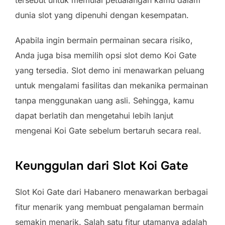
tersebut untuk memulai petualangan kamu dalam
dunia slot yang dipenuhi dengan kesempatan.
Apabila ingin bermain permainan secara risiko,
Anda juga bisa memilih opsi slot demo Koi Gate
yang tersedia. Slot demo ini menawarkan peluang
untuk mengalami fasilitas dan mekanika permainan
tanpa menggunakan uang asli. Sehingga, kamu
dapat berlatih dan mengetahui lebih lanjut
mengenai Koi Gate sebelum bertaruh secara real.
Keunggulan dari Slot Koi Gate
Slot Koi Gate dari Habanero menawarkan berbagai
fitur menarik yang membuat pengalaman bermain
semakin menarik. Salah satu fitur utamanya adalah