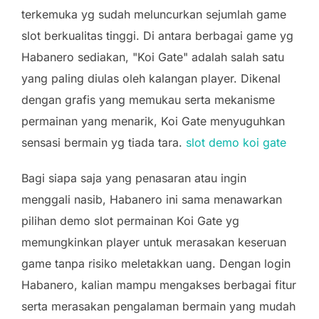
terkemuka yg sudah meluncurkan sejumlah game
slot berkualitas tinggi. Di antara berbagai game yg
Habanero sediakan, "Koi Gate" adalah salah satu
yang paling diulas oleh kalangan player. Dikenal
dengan grafis yang memukau serta mekanisme
permainan yang menarik, Koi Gate menyuguhkan
sensasi bermain yg tiada tara.
slot demo koi gate
Bagi siapa saja yang penasaran atau ingin
menggali nasib, Habanero ini sama menawarkan
pilihan demo slot permainan Koi Gate yg
memungkinkan player untuk merasakan keseruan
game tanpa risiko meletakkan uang. Dengan login
Habanero, kalian mampu mengakses berbagai fitur
serta merasakan pengalaman bermain yang mudah