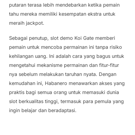
putaran terasa lebih mendebarkan ketika pemain
tahu mereka memiliki kesempatan ekstra untuk
meraih jackpot.
Sebagai penutup, slot demo Koi Gate memberi
pemain untuk mencoba permainan ini tanpa risiko
kehilangan uang. Ini adalah cara yang bagus untuk
mengetahui mekanisme permainan dan fitur-fitur
nya sebelum melakukan taruhan nyata. Dengan
kemudahan ini, Habanero menawarkan akses yang
praktis bagi semua orang untuk memasuki dunia
slot berkualitas tinggi, termasuk para pemula yang
ingin belajar dan beradaptasi.