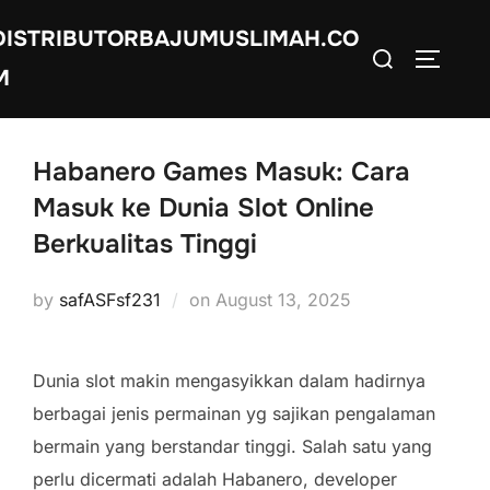
Skip
DISTRIBUTORBAJUMUSLIMAH.CO
to
Search
TOGGLE
M
content
for:
Habanero Games Masuk: Cara
Masuk ke Dunia Slot Online
Berkualitas Tinggi
Posted
by
safASFsf231
on
August 13, 2025
on
Dunia slot makin mengasyikkan dalam hadirnya
berbagai jenis permainan yg sajikan pengalaman
bermain yang berstandar tinggi. Salah satu yang
perlu dicermati adalah Habanero, developer