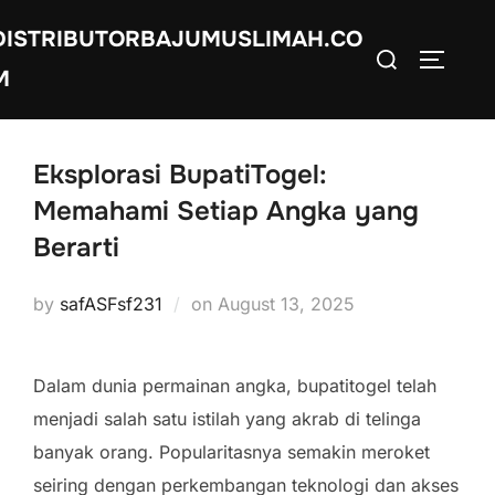
Skip
DISTRIBUTORBAJUMUSLIMAH.CO
to
Search
TOGGLE
M
content
for:
Eksplorasi BupatiTogel:
Memahami Setiap Angka yang
Berarti
Posted
by
safASFsf231
on
August 13, 2025
on
Dalam dunia permainan angka, bupatitogel telah
menjadi salah satu istilah yang akrab di telinga
banyak orang. Popularitasnya semakin meroket
seiring dengan perkembangan teknologi dan akses