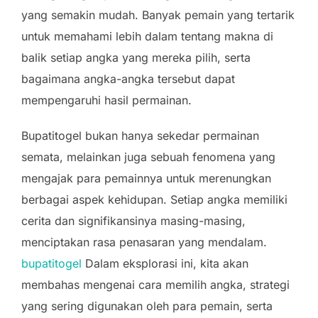
yang semakin mudah. Banyak pemain yang tertarik
untuk memahami lebih dalam tentang makna di
balik setiap angka yang mereka pilih, serta
bagaimana angka-angka tersebut dapat
mempengaruhi hasil permainan.
Bupatitogel bukan hanya sekedar permainan
semata, melainkan juga sebuah fenomena yang
mengajak para pemainnya untuk merenungkan
berbagai aspek kehidupan. Setiap angka memiliki
cerita dan signifikansinya masing-masing,
menciptakan rasa penasaran yang mendalam.
bupatitogel
Dalam eksplorasi ini, kita akan
membahas mengenai cara memilih angka, strategi
yang sering digunakan oleh para pemain, serta