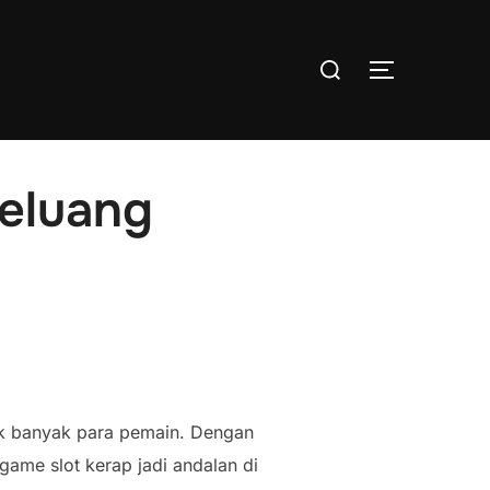
Search
TOGGLE S
for:
Peluang
ntuk banyak para pemain. Dengan
ame slot kerap jadi andalan di