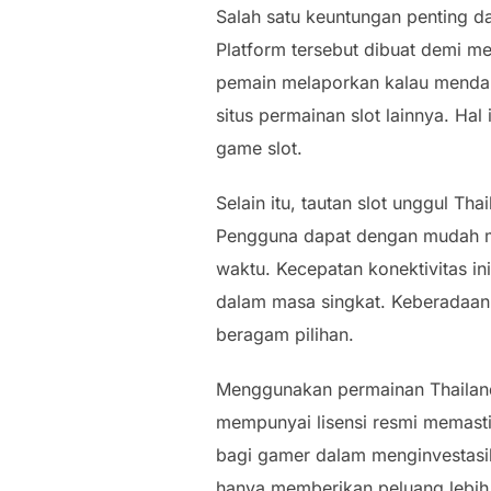
Salah satu keuntungan penting d
Platform tersebut dibuat demi m
pemain melaporkan kalau mendapa
situs permainan slot lainnya. Ha
game slot.
Selain itu, tautan slot unggul T
Pengguna dapat dengan mudah me
waktu. Kecepatan konektivitas i
dalam masa singkat. Keberadaan
beragam pilihan.
Menggunakan permainan Thailand
mempunyai lisensi resmi memasti
bagi gamer dalam menginvestasik
hanya memberikan peluang lebih