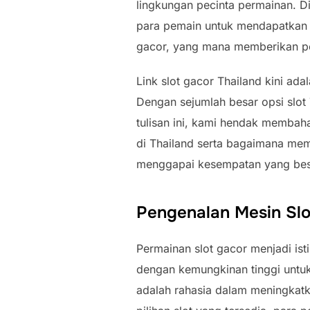
lingkungan pecinta permainan. Di
para pemain untuk mendapatkan k
gacor, yang mana memberikan pe
Link slot gacor Thailand kini a
Dengan sejumlah besar opsi slot
tulisan ini, kami hendak membaha
di Thailand serta bagaimana me
menggapai kesempatan yang besa
Pengenalan Mesin Sl
Permainan slot gacor menjadi ist
dengan kemungkinan tinggi untuk
adalah rahasia dalam meningka