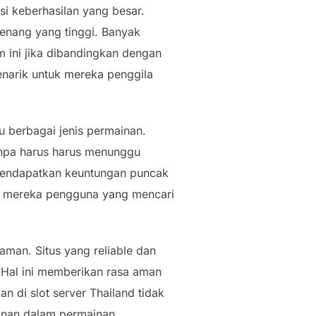
si keberhasilan yang besar.
enang yang tinggi. Banyak
 ini jika dibandingkan dengan
menarik untuk mereka penggila
ju berbagai jenis permainan.
anpa harus harus menunggu
a mendapatkan keuntungan puncak
uk mereka pengguna yang mencari
an. Situs yang reliable dan
 Hal ini memberikan rasa aman
di slot server Thailand tidak
anan dalam permainan.