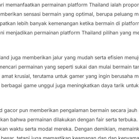
ari memanfaatkan permainan platform Thailand ialah propor
emberikan sensasi bermain yang optimal, berupa peluang m
tkan lebih banyak kemenangan ketika bermain di platform
l ini menjadikan permainan platform Thailand pilihan yang 
hailand juga memberikan jalur yang mudah serta efisien menu
ncari permainan yang seperti sukai dan mulai bermain t
ni amat krusial, terutama untuk gamer yang ingin berusah
 berbagai game unggul juga meningkatkan daya tarik unt
 gacor pun memberikan pengalaman bermain secara jauh am
kan bahwa permainan dilakukan dengan fair serta terbuka.
an waktu serta modal mereka. Dengan demikian, memainkan 
 besar, tetapi juga memastikan keamanan dan dan kenyam