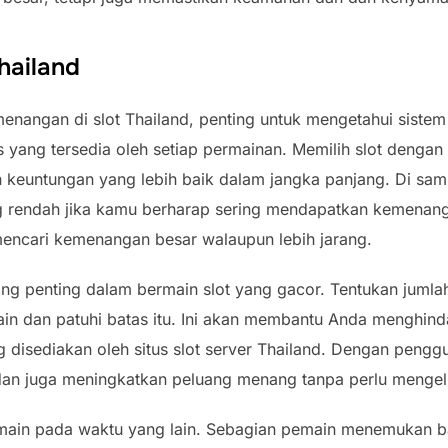
hailand
nangan di slot Thailand, penting untuk mengetahui sistem
us yang tersedia oleh setiap permainan. Memilih slot denga
n keuntungan yang lebih baik dalam jangka panjang. Di sam
ang rendah jika kamu berharap sering mendapatkan kemenang
a mencari kemenangan besar walaupun lebih jarang.
ang penting dalam bermain slot yang gacor. Tentukan jum
n dan patuhi batas itu. Ini akan membantu Anda menghinda
disediakan oleh situs slot server Thailand. Dengan pengg
an juga meningkatkan peluang menang tanpa perlu mengel
rmain pada waktu yang lain. Sebagian pemain menemukan ba