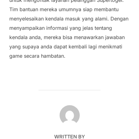
untuk mengontak layanan pelanggan Supertogel.
Tim bantuan mereka umumnya siap membantu
menyelesaikan kendala masuk yang alami. Dengan
menyampaikan informasi yang jelas tentang
kendala anda, mereka bisa menawarkan jawaban
yang supaya anda dapat kembali lagi menikmati
game secara hambatan.
POST AUTHOR
WRITTEN BY