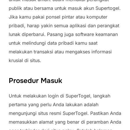
publik atau bersama untuk masuk akun Supertogel.
Jika kamu pakai ponsel pintar atau komputer
pribadi, harap yakin semua aplikasi dan perangkat
lunak diperbarui. Pasang juga software keamanan
untuk melindungi data pribadi kamu saat
melakukan transaksi atau mengakses informasi
krusial di situs.
Prosedur Masuk
Untuk melakukan login di SuperTogel, langkah
pertama yang perlu Anda lakukan adalah
mengunjungi situs resmi SuperTogel. Pastikan Anda
memasukkan alamat yang benar di peramban Anda