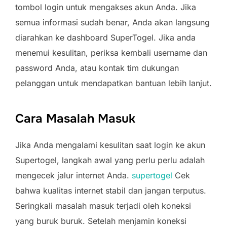
tombol login untuk mengakses akun Anda. Jika
semua informasi sudah benar, Anda akan langsung
diarahkan ke dashboard SuperTogel. Jika anda
menemui kesulitan, periksa kembali username dan
password Anda, atau kontak tim dukungan
pelanggan untuk mendapatkan bantuan lebih lanjut.
Cara Masalah Masuk
Jika Anda mengalami kesulitan saat login ke akun
Supertogel, langkah awal yang perlu perlu adalah
mengecek jalur internet Anda.
supertogel
Cek
bahwa kualitas internet stabil dan jangan terputus.
Seringkali masalah masuk terjadi oleh koneksi
yang buruk buruk. Setelah menjamin koneksi