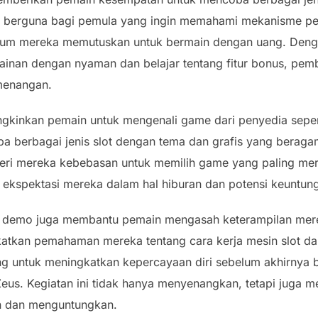
at berguna bagi pemula yang ingin memahami mekanisme pe
um mereka memutuskan untuk bermain dengan uang. Dengan 
inan dengan nyaman dan belajar tentang fitur bonus, pemba
menangan.
ngkinkan pemain untuk mengenali game dari penyedia sepert
 berbagai jenis slot dengan tema dan grafis yang berag
beri mereka kebebasan untuk memilih game yang paling mer
ekspektasi mereka dalam hal hiburan dan potensi keuntun
t demo juga membantu pemain mengasah keterampilan mere
atkan pemahaman mereka tentang cara kerja mesin slot da
ing untuk meningkatkan kepercayaan diri sebelum akhirny
Zeus. Kegiatan ini tidak hanya menyenangkan, tetapi juga 
n dan menguntungkan.