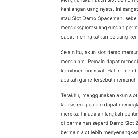
kehilangan uang nyata. Ini sang
atau Slot Demo Spaceman, sebel
mengeksplorasi lingkungan perma
dapat meningkatkan peluang ke
Selain itu, akun slot demo memu
mendalam. Pemain dapat mencoba
komitmen finansial. Hal ini mem
apakah game tersebut memenuhi 
Terakhir, menggunakan akun slo
konsisten, pemain dapat meningk
mereka. Ini adalah langkah pent
di permainan seperti Demo Slot 
bermain slot lebih menyenangka