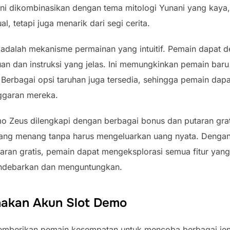
ini dikombinasikan dengan tema mitologi Yunani yang kaya,
, tetapi juga menarik dari segi cerita.
kan adalah mekanisme permainan yang intuitif. Pemain dap
duan dan instruksi yang jelas. Ini memungkinkan pemain ba
. Berbagai opsi taruhan juga tersedia, sehingga pemain d
ggaran mereka.
mo Zeus dilengkapi dengan berbagai bonus dan putaran grat
ang menang tanpa harus mengeluarkan uang nyata. Denga
taran gratis, pemain dapat mengeksplorasi semua fitur yan
endebarkan dan menguntungkan.
akan Akun Slot Demo
berikan pemain kesempatan untuk mencoba berbagai jenis