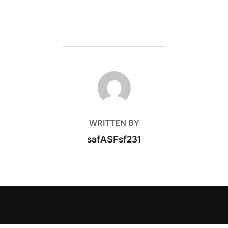
POST AUTHOR
WRITTEN BY
safASFsf231