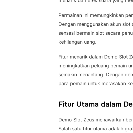
menarik dan efek suara yang m
Permainan ini memungkinkan pema
Dengan menggunakan akun slot d
sensasi bermain slot secara pen
kehilangan uang.
Fitur menarik dalam Demo Slot Z
meningkatkan peluang pemain un
semakin menantang. Dengan demi
para pemain untuk merasakan keb
Fitur Utama dalam De
Demo Slot Zeus menawarkan ber
Salah satu fitur utama adalah g