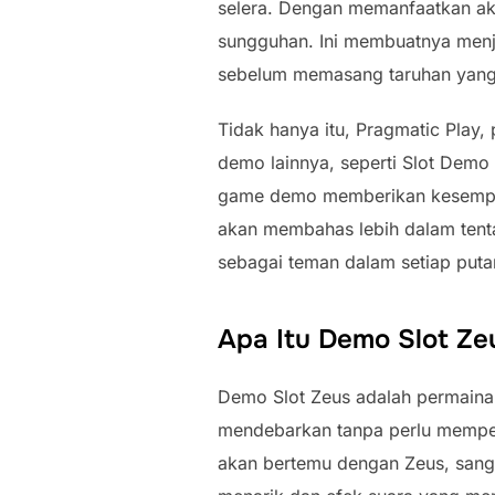
selera. Dengan memanfaatkan aku
sungguhan. Ini membuatnya menja
sebelum memasang taruhan yang 
Tidak hanya itu, Pragmatic Pla
demo lainnya, seperti Slot Demo
game demo memberikan kesempata
akan membahas lebih dalam tent
sebagai teman dalam setiap put
Apa Itu Demo Slot Ze
Demo Slot Zeus adalah permaina
mendebarkan tanpa perlu memper
akan bertemu dengan Zeus, sang