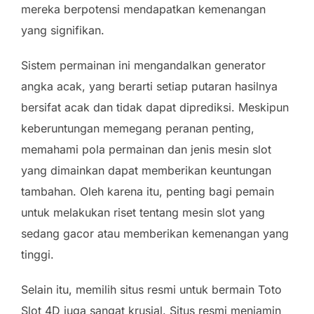
mereka berpotensi mendapatkan kemenangan
yang signifikan.
Sistem permainan ini mengandalkan generator
angka acak, yang berarti setiap putaran hasilnya
bersifat acak dan tidak dapat diprediksi. Meskipun
keberuntungan memegang peranan penting,
memahami pola permainan dan jenis mesin slot
yang dimainkan dapat memberikan keuntungan
tambahan. Oleh karena itu, penting bagi pemain
untuk melakukan riset tentang mesin slot yang
sedang gacor atau memberikan kemenangan yang
tinggi.
Selain itu, memilih situs resmi untuk bermain Toto
Slot 4D juga sangat krusial. Situs resmi menjamin