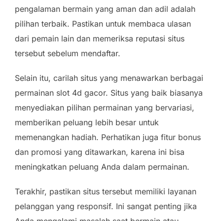
pengalaman bermain yang aman dan adil adalah
pilihan terbaik. Pastikan untuk membaca ulasan
dari pemain lain dan memeriksa reputasi situs
tersebut sebelum mendaftar.
Selain itu, carilah situs yang menawarkan berbagai
permainan slot 4d gacor. Situs yang baik biasanya
menyediakan pilihan permainan yang bervariasi,
memberikan peluang lebih besar untuk
memenangkan hadiah. Perhatikan juga fitur bonus
dan promosi yang ditawarkan, karena ini bisa
meningkatkan peluang Anda dalam permainan.
Terakhir, pastikan situs tersebut memiliki layanan
pelanggan yang responsif. Ini sangat penting jika