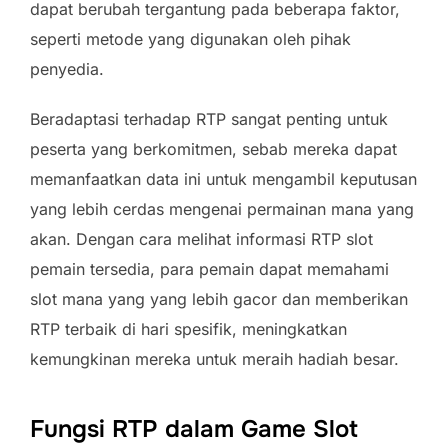
dapat berubah tergantung pada beberapa faktor,
seperti metode yang digunakan oleh pihak
penyedia.
Beradaptasi terhadap RTP sangat penting untuk
peserta yang berkomitmen, sebab mereka dapat
memanfaatkan data ini untuk mengambil keputusan
yang lebih cerdas mengenai permainan mana yang
akan. Dengan cara melihat informasi RTP slot
pemain tersedia, para pemain dapat memahami
slot mana yang yang lebih gacor dan memberikan
RTP terbaik di hari spesifik, meningkatkan
kemungkinan mereka untuk meraih hadiah besar.
Fungsi RTP dalam Game Slot