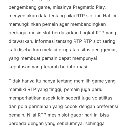
pengembang game, misalnya Pragmatic Play,
menyediakan data tentang nilai RTP slot ini. Hal ini
memungkinkan pemain agar membandingkan
berbagai mesin slot berdasarkan tingkat RTP yang
ditawarkan. Informasi tentang RTP RTP slot sering
kali disebarkan melalui grup atau situs penggemar,
yang membuat pemain dapat mempunyai
keputusan yang terarah berinformasi.
Tidak hanya itu hanya tentang memilih game yang
memiliki RTP yang tinggi, pemain juga perlu
memperhatikan aspek lain seperti juga volatilitas
dan pola permainan yang cocok dengan preferensi
pemain. Nilai RTP mesin slot gacor hari ini bisa
berbeda dengan yang sebelumnya, sehingga