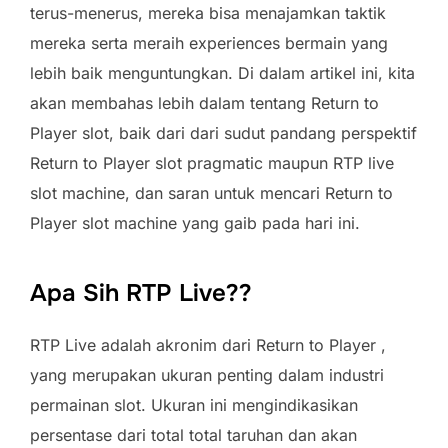
terus-menerus, mereka bisa menajamkan taktik
mereka serta meraih experiences bermain yang
lebih baik menguntungkan. Di dalam artikel ini, kita
akan membahas lebih dalam tentang Return to
Player slot, baik dari dari sudut pandang perspektif
Return to Player slot pragmatic maupun RTP live
slot machine, dan saran untuk mencari Return to
Player slot machine yang gaib pada hari ini.
Apa Sih RTP Live??
RTP Live adalah akronim dari Return to Player ,
yang merupakan ukuran penting dalam industri
permainan slot. Ukuran ini mengindikasikan
persentase dari total total taruhan dan akan