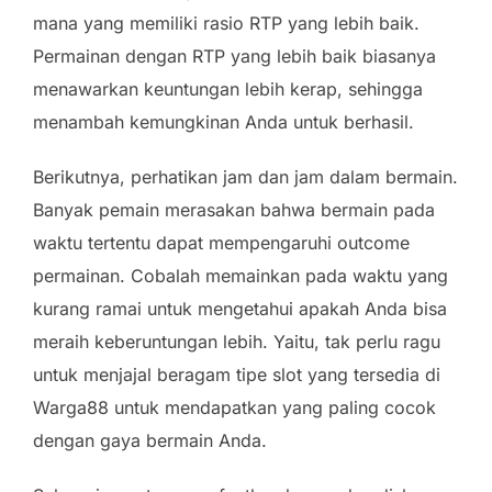
mana yang memiliki rasio RTP yang lebih baik.
Permainan dengan RTP yang lebih baik biasanya
menawarkan keuntungan lebih kerap, sehingga
menambah kemungkinan Anda untuk berhasil.
Berikutnya, perhatikan jam dan jam dalam bermain.
Banyak pemain merasakan bahwa bermain pada
waktu tertentu dapat mempengaruhi outcome
permainan. Cobalah memainkan pada waktu yang
kurang ramai untuk mengetahui apakah Anda bisa
meraih keberuntungan lebih. Yaitu, tak perlu ragu
untuk menjajal beragam tipe slot yang tersedia di
Warga88 untuk mendapatkan yang paling cocok
dengan gaya bermain Anda.